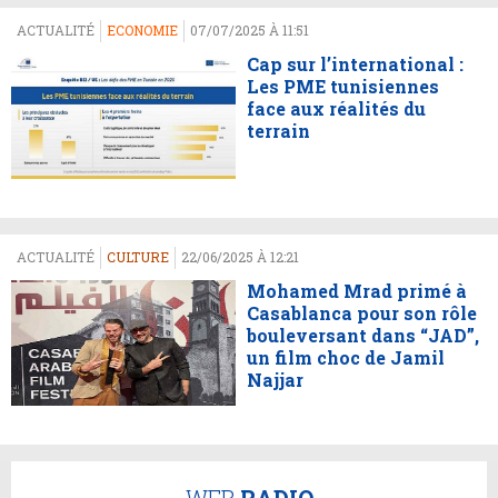
ACTUALITÉ
ECONOMIE
07/07/2025 À 11:51
Cap sur l’international :
Les PME tunisiennes
face aux réalités du
terrain
ACTUALITÉ
CULTURE
22/06/2025 À 12:21
Mohamed Mrad primé à
Casablanca pour son rôle
bouleversant dans “JAD”,
un film choc de Jamil
Najjar
WEB
RADIO