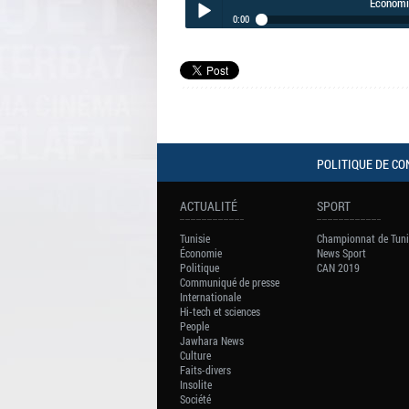
Economi
0:00
Economica du lundi 03 Août 2020
Play /
POLITIQUE DE CO
pause
ACTUALITÉ
SPORT
Tunisie
Championnat de Tuni
Économie
News Sport
Politique
CAN 2019
Communiqué de presse
Internationale
Hi-tech et sciences
People
Jawhara News
Culture
Faits-divers
Insolite
Société