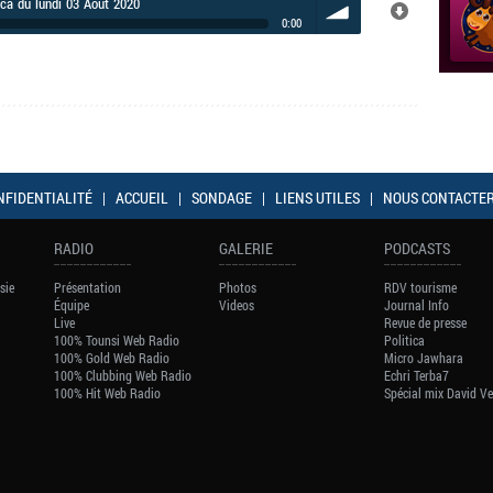
ca du lundi 03 Août 2020
0:00
volume
NFIDENTIALITÉ
|
ACCUEIL
|
SONDAGE
|
LIENS UTILES
|
NOUS CONTACTE
RADIO
GALERIE
PODCASTS
sie
Présentation
Photos
RDV tourisme
Équipe
Videos
Journal Info
Live
Revue de presse
100% Tounsi Web Radio
Politica
100% Gold Web Radio
Micro Jawhara
100% Clubbing Web Radio
Echri Terba7
100% Hit Web Radio
Spécial mix David V