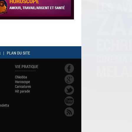
R
|
PLAN DU SITE
VIE PRATIQUE
Chkobba
Horoscope
Caricatures
Hit parade
endetta