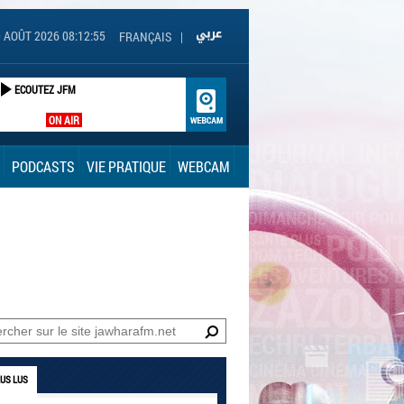
 AOÛT 2026 08:12:56
FRANÇAIS
|
ECOUTEZ JFM
ON AIR
PODCASTS
VIE PRATIQUE
WEBCAM
LUS LUS