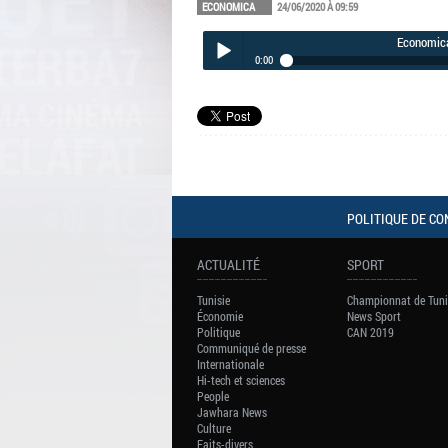
ECONOMICA
24/06/2020 À 09:59
Economica
0:00
Economica du mercredi 10 juin 2020
Play /
POLITIQUE DE CO
pause
ACTUALITÉ
SPORT
Tunisie
Championnat de Tuni
Économie
News Sport
Politique
CAN 2019
Communiqué de presse
Internationale
Hi-tech et sciences
People
Jawhara News
Culture
Faits-divers