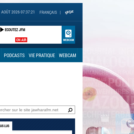
 AOÛT 2026 07:37:22
FRANÇAIS
|
ECOUTEZ JFM
ON AIR
PODCASTS
VIE PRATIQUE
WEBCAM
LUS LUS