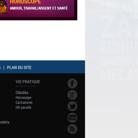
R
|
PLAN DU SITE
VIE PRATIQUE
Chkobba
Horoscope
Caricatures
Hit parade
endetta