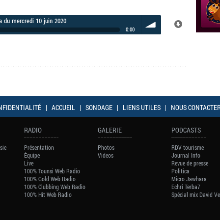
 du mercredi 10 juin 2020
0:00
volume
NFIDENTIALITÉ
|
ACCUEIL
|
SONDAGE
|
LIENS UTILES
|
NOUS CONTACTE
RADIO
GALERIE
PODCASTS
sie
Présentation
Photos
RDV tourisme
Équipe
Videos
Journal Info
Live
Revue de presse
100% Tounsi Web Radio
Politica
100% Gold Web Radio
Micro Jawhara
100% Clubbing Web Radio
Echri Terba7
100% Hit Web Radio
Spécial mix David V