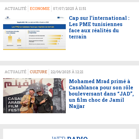
ACTUALITÉ
ECONOMIE
07/07/2025 À 11:51
Cap sur l’international :
Les PME tunisiennes
face aux réalités du
terrain
ACTUALITÉ
CULTURE
22/06/2025 À 12:21
Mohamed Mrad primé à
Casablanca pour son rôle
bouleversant dans “JAD”,
un film choc de Jamil
Najjar
WEB
RADIO