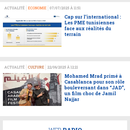
ACTUALITÉ
ECONOMIE
07/07/2025 À 11:51
Cap sur l’international :
Les PME tunisiennes
face aux réalités du
terrain
ACTUALITÉ
CULTURE
22/06/2025 À 12:21
Mohamed Mrad primé à
Casablanca pour son rôle
bouleversant dans “JAD”,
un film choc de Jamil
Najjar
WEB
RADIO