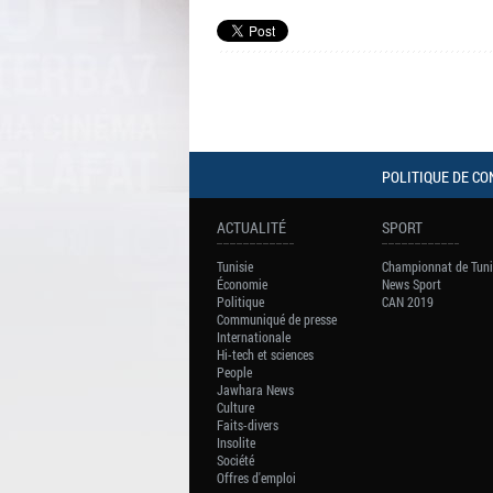
Journal Info 11h00 - 14-11-13
Play /
pause
POLITIQUE DE CO
ACTUALITÉ
SPORT
Tunisie
Championnat de Tuni
Économie
News Sport
Politique
CAN 2019
Communiqué de presse
Internationale
Hi-tech et sciences
People
Jawhara News
Culture
Faits-divers
Insolite
Société
Offres d'emploi