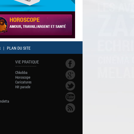
R
|
PLAN DU SITE
VIE PRATIQUE
Chkobba
Horoscope
Caricatures
Hit parade
endetta