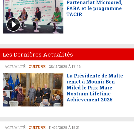
Partenariat Microcred,
FABA et le programme
TACIR
Les Dernières Actualités
ACTUALITÉ
CULTURE
28/11/2025 À 17:46
La Présidente de Malte
remet à Mounir Ben
Miled le Prix Mare
Nostrum Lifetime
Achievement 2025
ACTUALITÉ
CULTURE
11/09/2025 À 15:21