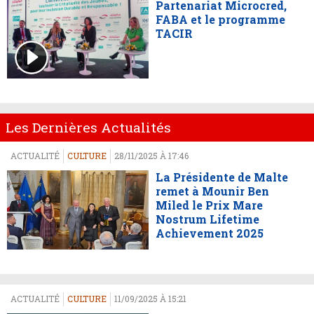
Partenariat Microcred,
FABA et le programme
TACIR
Les Dernières Actualités
ACTUALITÉ
CULTURE
28/11/2025 À 17:46
La Présidente de Malte
remet à Mounir Ben
Miled le Prix Mare
Nostrum Lifetime
Achievement 2025
ACTUALITÉ
CULTURE
11/09/2025 À 15:21