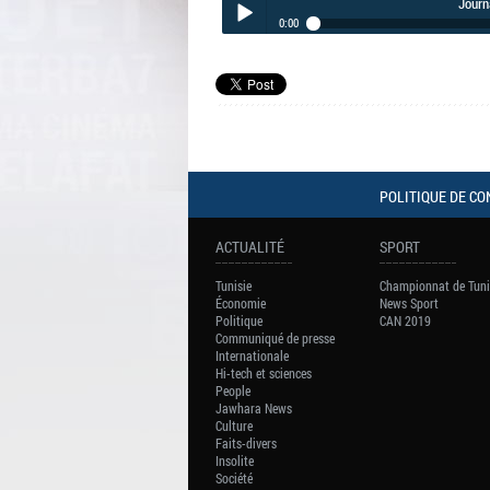
Journ
0:00
Journal Info 19h00 25-11-13
Play /
POLITIQUE DE CO
pause
ACTUALITÉ
SPORT
Tunisie
Championnat de Tuni
Économie
News Sport
Politique
CAN 2019
Communiqué de presse
Internationale
Hi-tech et sciences
People
Jawhara News
Culture
Faits-divers
Insolite
Société