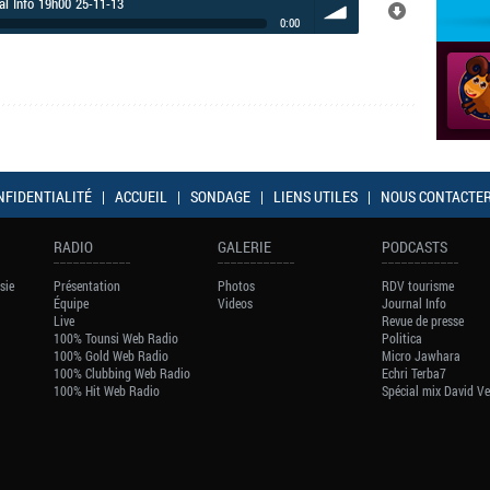
al Info 19h00 25-11-13
0:00
volume
NFIDENTIALITÉ
|
ACCUEIL
|
SONDAGE
|
LIENS UTILES
|
NOUS CONTACTE
RADIO
GALERIE
PODCASTS
sie
Présentation
Photos
RDV tourisme
Équipe
Videos
Journal Info
Live
Revue de presse
100% Tounsi Web Radio
Politica
100% Gold Web Radio
Micro Jawhara
100% Clubbing Web Radio
Echri Terba7
100% Hit Web Radio
Spécial mix David V