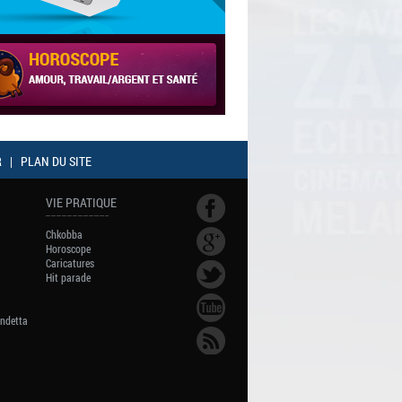
R
|
PLAN DU SITE
VIE PRATIQUE
Chkobba
Horoscope
Caricatures
Hit parade
endetta