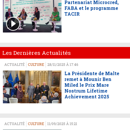
Partenariat Microcred,
FABA et le programme
TACIR
Les Dernières Actualités
ACTUALITÉ
CULTURE
28/11/2025 À 17:46
La Présidente de Malte
remet à Mounir Ben
Miled le Prix Mare
Nostrum Lifetime
Achievement 2025
ACTUALITÉ
CULTURE
11/09/2025 À 15:21