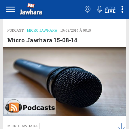
PODCAST
MICRO JAWHARA
15/08/2014 À 08:15
Micro Jawhara 15-08-14
MICRO JAWHARA