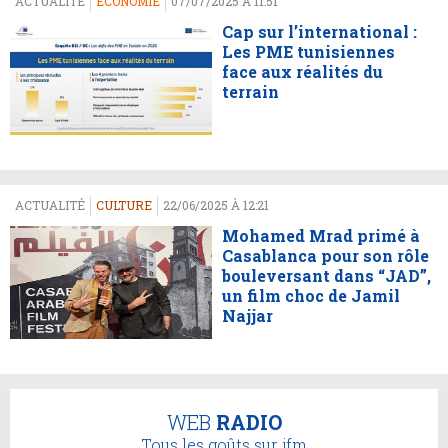
ACTUALITÉ
ECONOMIE
07/07/2025 À 11:51
Cap sur l’international :
Les PME tunisiennes
face aux réalités du
terrain
ACTUALITÉ
CULTURE
22/06/2025 À 12:21
Mohamed Mrad primé à
Casablanca pour son rôle
bouleversant dans “JAD”,
un film choc de Jamil
Najjar
WEB
RADIO
Tous les goûts sur jfm