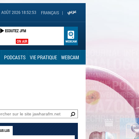
 AOÛT 2026 18:52:54
FRANÇAIS
|
ECOUTEZ JFM
ON AIR
PODCASTS
VIE PRATIQUE
WEBCAM
LUS LUS