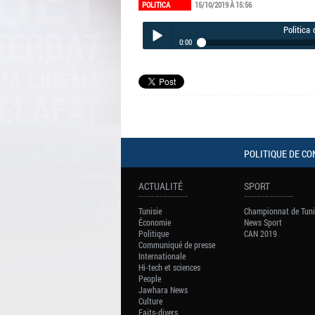
POLITICA
15/10/2019 À 15:56
Politica
0:00
Politica de mardi 15 Octobre 2019
Play /
POLITIQUE DE CO
pause
ACTUALITÉ
SPORT
Tunisie
Championnat de Tuni
Économie
News Sport
Politique
CAN 2019
Communiqué de presse
Internationale
Hi-tech et sciences
People
Jawhara News
Culture
Faits-divers