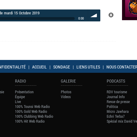
 de mardi 15 Octobre 2019
0:00
volume
NFIDENTIALITÉ
|
ACCUEIL
|
SONDAGE
|
LIENS UTILES
|
NOUS CONTACTE
RADIO
GALERIE
PODCASTS
sie
Présentation
Photos
RDV tourisme
Équipe
Videos
Journal Info
Live
Revue de presse
100% Tounsi Web Radio
Politica
100% Gold Web Radio
Micro Jawhara
100% Clubbing Web Radio
Echri Terba7
100% Hit Web Radio
Spécial mix David V