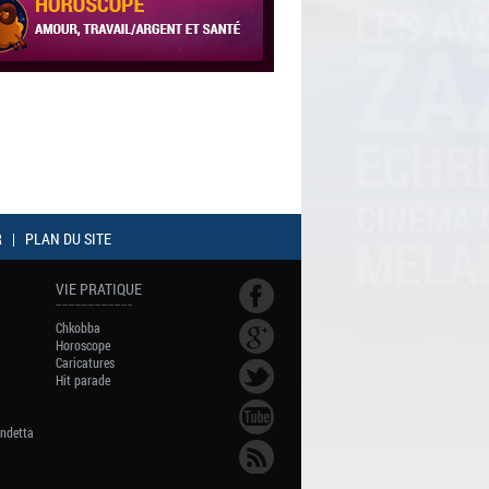
R
|
PLAN DU SITE
VIE PRATIQUE
Chkobba
Horoscope
Caricatures
Hit parade
endetta