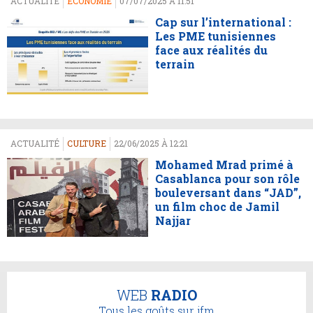
ACTUALITÉ
ECONOMIE
07/07/2025 À 11:51
Cap sur l’international :
Les PME tunisiennes
face aux réalités du
terrain
ACTUALITÉ
CULTURE
22/06/2025 À 12:21
Mohamed Mrad primé à
Casablanca pour son rôle
bouleversant dans “JAD”,
un film choc de Jamil
Najjar
WEB
RADIO
Tous les goûts sur jfm