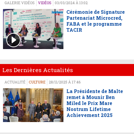
GALERIE VIDÉOS
VIDÉOS
03/03/2024 À 13:02
Cérémonie de Signature
Partenariat Microcred,
FABA et le programme
TACIR
Les Dernières Actualités
ACTUALITÉ
CULTURE
28/11/2025 À 17:46
La Présidente de Malte
remet à Mounir Ben
Miled le Prix Mare
Nostrum Lifetime
Achievement 2025