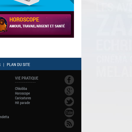
R
|
PLAN DU SITE
VIE PRATIQUE
Chkobba
Horoscope
Caricatures
Hit parade
endetta