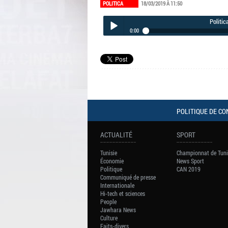
POLITICA
18/03/2019 À 11:50
Politic
0:00
Politica du lundi 18 mars 2019
Play /
POLITIQUE DE CO
pause
ACTUALITÉ
SPORT
Tunisie
Championnat de Tuni
Économie
News Sport
Politique
CAN 2019
Communiqué de presse
Internationale
Hi-tech et sciences
People
Jawhara News
Culture
Faits-divers