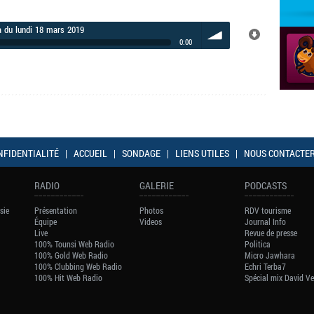
a du lundi 18 mars 2019
0:00
volume
NFIDENTIALITÉ
|
ACCUEIL
|
SONDAGE
|
LIENS UTILES
|
NOUS CONTACTE
RADIO
GALERIE
PODCASTS
sie
Présentation
Photos
RDV tourisme
Équipe
Videos
Journal Info
Live
Revue de presse
100% Tounsi Web Radio
Politica
100% Gold Web Radio
Micro Jawhara
100% Clubbing Web Radio
Echri Terba7
100% Hit Web Radio
Spécial mix David V