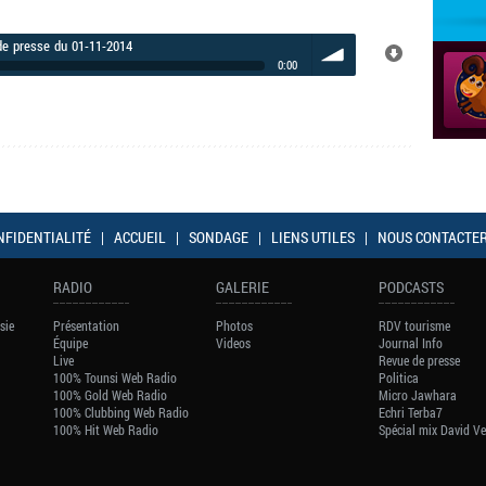
e presse du 01-11-2014
0:00
volume
NFIDENTIALITÉ
|
ACCUEIL
|
SONDAGE
|
LIENS UTILES
|
NOUS CONTACTE
RADIO
GALERIE
PODCASTS
sie
Présentation
Photos
RDV tourisme
Équipe
Videos
Journal Info
Live
Revue de presse
100% Tounsi Web Radio
Politica
100% Gold Web Radio
Micro Jawhara
100% Clubbing Web Radio
Echri Terba7
100% Hit Web Radio
Spécial mix David V