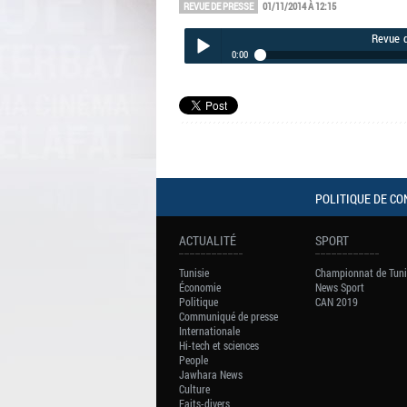
REVUE DE PRESSE
01/11/2014 À 12:15
Revue d
0:00
Revue de presse du 01-11-2014
Play /
POLITIQUE DE CO
pause
ACTUALITÉ
SPORT
Tunisie
Championnat de Tuni
Économie
News Sport
Politique
CAN 2019
Communiqué de presse
Internationale
Hi-tech et sciences
People
Jawhara News
Culture
Faits-divers