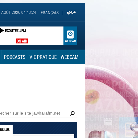
 AOÛT 2026 04:43:25
FRANÇAIS
|
ECOUTEZ JFM
ON AIR
PODCASTS
VIE PRATIQUE
WEBCAM
LUS LUS