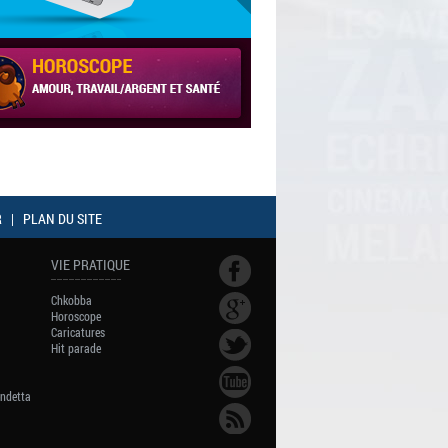
R
|
PLAN DU SITE
VIE PRATIQUE
Chkobba
Horoscope
Caricatures
Hit parade
endetta