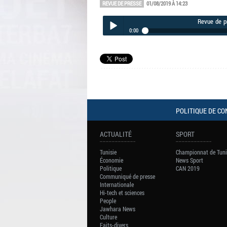
REVUE DE PRESSE
01/08/2019 À 14:23
Revue de p
0:00
Revue de presse du jeudi 01 août 2019
Play /
POLITIQUE DE CO
pause
ACTUALITÉ
SPORT
Tunisie
Championnat de Tuni
Économie
News Sport
Politique
CAN 2019
Communiqué de presse
Internationale
Hi-tech et sciences
People
Jawhara News
Culture
Faits-divers