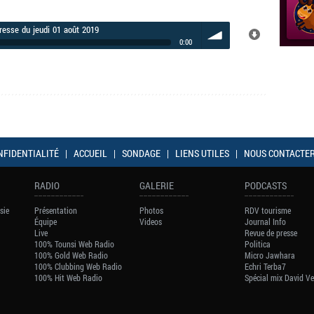
resse du jeudi 01 août 2019
0:00
volume
NFIDENTIALITÉ
|
ACCUEIL
|
SONDAGE
|
LIENS UTILES
|
NOUS CONTACTE
RADIO
GALERIE
PODCASTS
sie
Présentation
Photos
RDV tourisme
Équipe
Videos
Journal Info
Live
Revue de presse
100% Tounsi Web Radio
Politica
100% Gold Web Radio
Micro Jawhara
100% Clubbing Web Radio
Echri Terba7
100% Hit Web Radio
Spécial mix David V