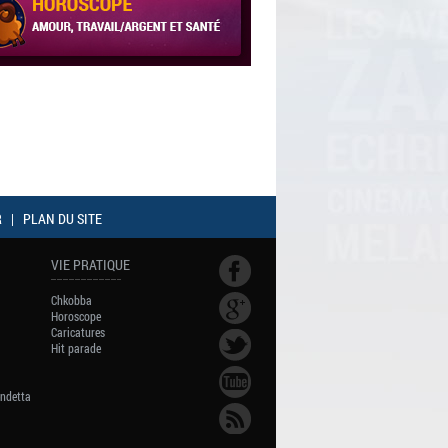
R
|
PLAN DU SITE
VIE PRATIQUE
Chkobba
Horoscope
Caricatures
Hit parade
endetta