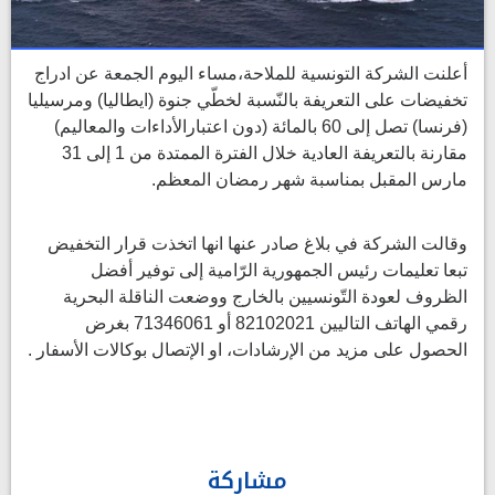
أعلنت الشركة التونسية للملاحة،مساء اليوم الجمعة عن ادراج
تخفيضات على التعريفة بالنّسبة لخطّي جنوة (ايطاليا) ومرسيليا
(فرنسا) تصل إلى 60 بالمائة (دون اعتبارالأداءات والمعاليم)
مقارنة بالتعريفة العادية خلال الفترة الممتدة من 1 إلى 31
مارس المقبل بمناسبة شهر رمضان المعظم.
وقالت الشركة في بلاغ صادر عنها انها اتخذت قرار التخفيض
تبعا تعليمات رئيس الجمهورية الرّامية إلى توفير أفضل
الظروف لعودة التّونسيين بالخارج ووضعت الناقلة البحرية
رقمي الهاتف التاليين 82102021 أو 71346061 بغرض
الحصول على مزيد من الإرشادات، او الإتصال بوكالات الأسفار .
مشاركة