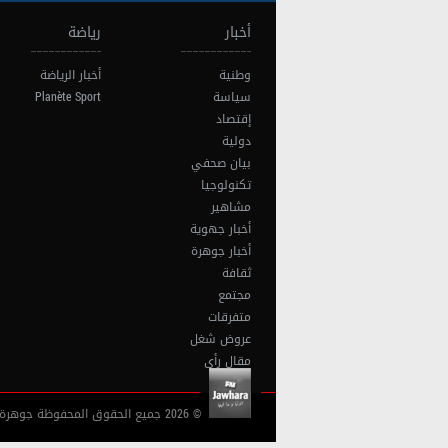
أخبار
رياضة
وطنية
أخبار الرياضة
سياسة
Planète Sport
إقتصاد
دولية
بيان صحفي
تكنولوجيا
مشاهير
أخبار جهوية
أخبار جوهرة
ثقافة
مجتمع
متفرقات
عروض شغل
مقال رأي
© 2026 جميع الحقوق المحفوظة جوهرة أف آم تونس |