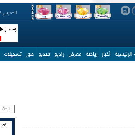
الخميس 6 أوت 2026 23:05:07
إستماع
R
الرئيسية
أخبار
رياضة
معرض
راديو
فيديو
صور
تسجيلات
الأكثر