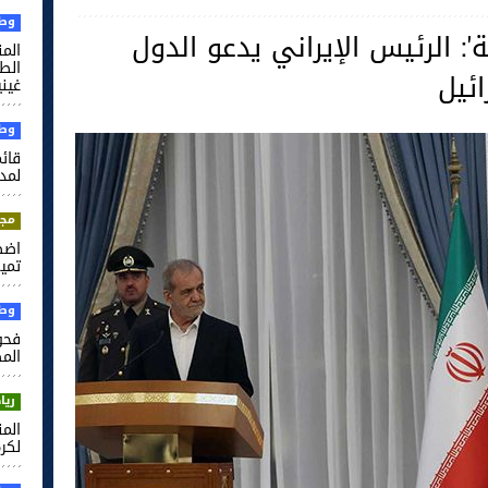
وطن
حة': الرئيس الإيراني يدعو الدول
الم
ئيل
غيني
وطن
قائم
لمدر
مجت
اضط
تميم
وطن
فحو
الم
ريا
لكرة