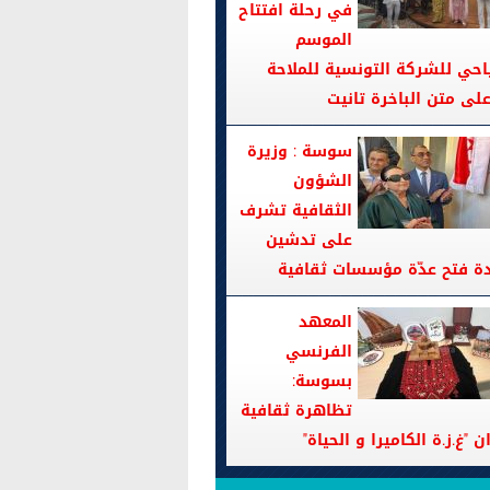
في رحلة افتتاح
الموسم
احي للشركة التونسية للملاحة
سوسة : وزيرة
الشؤون
الثقافية تشرف
على تدشين
دة فتح عدّة مؤسسات ثقافية
المعهد
الفرنسي
بسوسة:
تظاهرة ثقافية
ن "غ.ز.ة الكاميرا و الحياة"