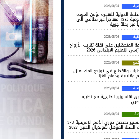
ية
2026/08/04
نظمة الدولية للهجرة تؤمن العودة
الطوعية لـ127 مهاجرا غير نظامي الى
ا عبر رحلة جوية
ية
2026/08/06
ة المتحصّلين على نقلة تقريب الأزواج
ّسي التعليم الابتدائي 2026
مع
2026/08/04
راب وانقطاع في توزيع الماء بمنزل
 وقليبية وحمام الغزاز
ية
2026/08/04
ى لقاء وزير الخارجية مع نظيره
صري
ضة
2026/08/04
المنستير تحتضن دوري الأمم الإفريقية 3×3
 السلة المؤهل لمونديال الصين 2027