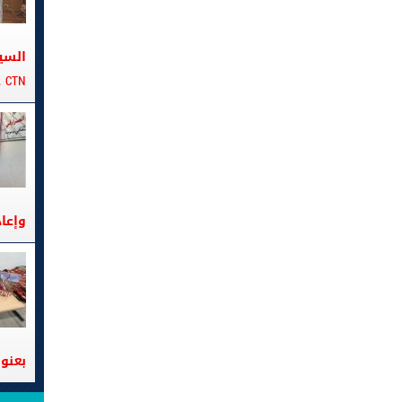
السي
CTN على متن الباخرة تانيت
وإعا
بعنوا