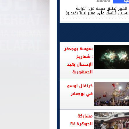
ية
2026/08/05
الكبير يُطلق صيحة فزع: 'كرامة
نسيين تُنتهك على معبر ليبيا' (فيديو)
سوسة بوجعفر
: شماريخ
الإحتفال بعيد
الجمهورية
كرنفال اوسو
في بوجعفر
مشاركة
الجوهرة FM