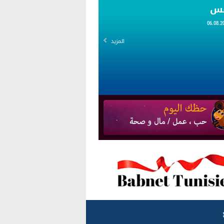
قس
المزيد