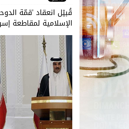
قُبيْل انعقاد 'قمّة الدو
الإسلامية لمقاطعة إسرا