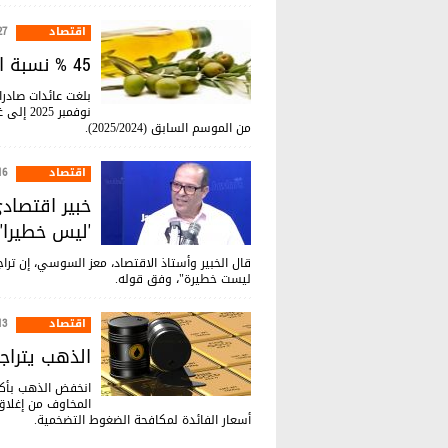
اقتصاد
:41
45 % نسبة ارتفاع عائدات صادرات زيت الزيتون التونسي
من الموسم السابق (2025/2024).
اقتصاد
:04
خبير اقتصادي
'ليس خطيرا'
ليست خطيرة"، وفق قوله.
اقتصاد
:52
الذهب يتراجع
انخفض الذهب بأكثر
المخاوف من إغلاق
أسعار ‌الفائدة لمكافحة الضغوط التضخمية.