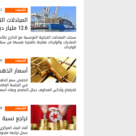
اقتصاد
:15
المبادلات ال
12.6 مليار دينار
للواردات.
اقتصاد
:15
أسعار الذهب
انخفض سعر الذهب
في الجلسة الماضية،
‌للارتفاع وأذكى المخاوف حيال التضخم وبقاء أسعا
اقتصاد
:14
تراجع نسبة 
سجل تراجعا ملحوظا