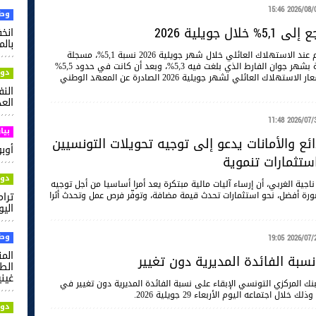
2026/08/05 15
وطن
ال جويلية 2026
بالم
بلغت نسبة التضخم عند الاستهلاك العائلي خلال شهر جويلية 2026 نسبة 5,1%، مسجلة
بذلك تراجعا مقارنة بشهر جوان الفارط الذي بلغت فيه 5,3%، وبعد أن كانت في حدود 5,5%
دول
خلال شهر ماي 2026، وفق بيانات نشرة مؤشر أسعار الاستهلاك العائلي لشهر جويلية 2026 الصادرة عن المعهد الوطني
الن
العدل
2026/07/30 11
بيا
ئع والأمانات يدعو إلى توجيه تحويلات التونسيين
أوبو ت
استثمارات تنموية
دول
ناجية الغربي، أن إرساء آليات مالية مبتكرة يعد أمرا أساسيا من أجل توجيه
بصورة أفضل، نحو استثمارات تحدث قيمة مضافة، وتوفّر فرص عمل وتحدث أثرا
ترام
اليو
وطن
2026/07/29 19
الم
نسبة الفائدة المديرية دون تغيير
غيني
بنك المركزي التونسي الإبقاء على نسبة الفائدة المديرية دون تغيير في
دول