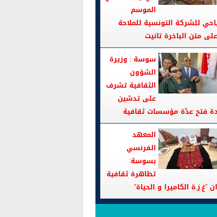
الموسم
احي للشركة التونسية للملاحة
سوسة : وزيرة
الشؤون
الثقافية تشرف
على تدشين
دة فتح عدّة مؤسسات ثقافية
المعهد
الفرنسي
بسوسة:
تظاهرة ثقافية
ن "غ.ز.ة الكاميرا و الحياة"