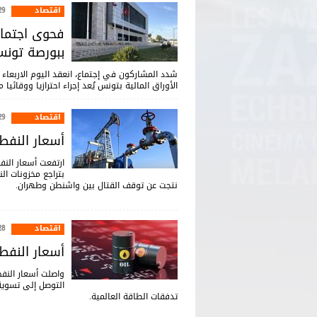
اقتصاد
:16
فحوى اجتماع
ببورصة تون
الأوراق المالية بتونس يُعد إجراء احترازيا ووقائي
اقتصاد
:36
أسعار النفط
ارتفعت أسعار النف
بتراجع مخزونات ال
نتجت عن توقف القتال بين واشنطن ‌وطهران.
اقتصاد
:52
أسعار النفط
واصلت أسعار النفط
التوصل إلى تسوية 
تدفقات الطاقة العالمية.