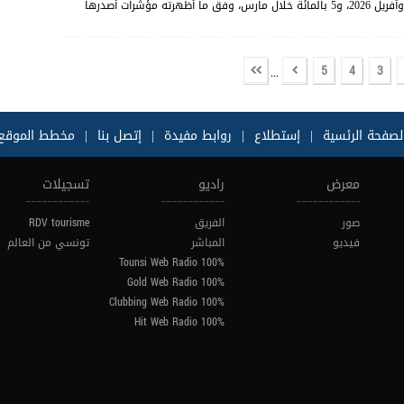
بالمائة خلال ماي وأفريل 2026، و5 بالمائة خلال مارس، وفق ما أظهرته مؤشرات أصدرها
5
4
3
...
لصفحة الرئسية
|
إستطلاع
|
روابط مفيدة
|
إتصل بنا
|
مخطط الموقع
معرض
راديو
تسجيلات
صور
الفريق
RDV tourisme
فيديو
المباشر
تونسي من العالم
100% Tounsi Web Radio
100% Gold Web Radio
100% Clubbing Web Radio
100% Hit Web Radio