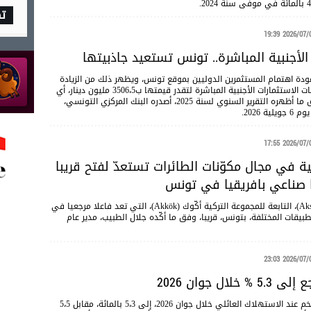
ت
2026/07/07 19
الأجنبية المباشرة.. تونس تستعيد جاذبيتها
مت سنة 2025 عودة اهتمام المستثمرين الدوليين بموقع تونس، ويظهر ذلك من الزيادة
الواضحة في تدفقات الاستثمارات الأجنبية المباشرة لتقدر قيمتها ب3506،5 مليون دينار، أي
بارتفاع بنسبة 30،1 بالمائة مقارنة بسنة 2024، وفق ما أظهره التقرير السنوي لسنة 2025، أصدره البنك المركزي التونسي،
2026.
2026/07/07 17
ة في مجال مكوّنات الطائرات تستعدّ لفتح قريبا
 صناعي بافريقيا في تونس
سيقع افتتاح فرع لأكسا كومبوزيت (Aksa Composites)، التابعة للمجموعة التركية أكّوك (Akkök)، التي تعد فاعلا مرجعيا في
طبيقات المختلفة، بتونس، قريبا، وفق ما أكّده جلال الطبيب، مدير عام
2026/07/05 23
خلال جوان 2026
تراجعت نسبة التضخم عند الاستهلاك العائلي خلال جوان 2026، إلى 5،3 بالمائة، مقابل 5،5