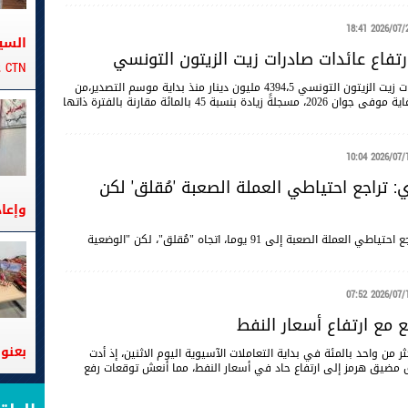
2026/07/27 18
السي
CTN على متن الباخرة تانيت
بلغت عائدات صادرات زيت الزيتون التونسي 4394،5 مليون دينار منذ بداية موسم التصدير،من
نوفمبر 2025 إلى غاية موفى جوان 2026، مسجلةً زيادة بنسبة 45 بالمائة مقارنة بالفترة ذاتها
2026/07/16 10
: تراجع احتياطي العملة الصعبة 'مُقلق' لكن
وإعا
قال الخبير وأستاذ الاقتصاد، معز السوسي، إن تراجع احتياطي العملة الصعبة إلى 91 يوما، اتجاه "مُقلق"، لكن "الوضعية
2026/07/13 07
 مع ارتفاع أسعار النفط
بعنوا
 من واحد بالمئة في بداية التعاملات الآسيوية اليوم الاثنين، إذ أدت
 مضيق هرمز إلى ​ارتفاع حاد في أسعار النفط، مما أنعش توقعات رفع