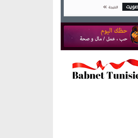
صويت
النتيجة