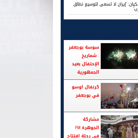
كيان: 'إيران لا تسعى لتوسيع نطاق
ب'
سوسة بوجعفر
: شماريخ
الإحتفال بعيد
الجمهورية
كرنفال اوسو
في بوجعفر
مشاركة
الجوهرة FM
في رحلة افتتاح