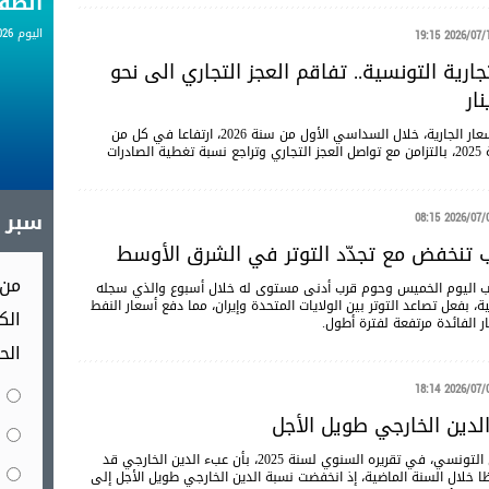
الط
اليوم 06.08.2026
2026/07/12 19
تجارية التونسية.. تفاقم العجز التجاري الى نحو
سجلت المبادلات التجارية التونسية مع الخارج بالأسعار الجارية، خلال السداسي الأول من سنة 2026، ارتفاعا في كل من
الصادرات والواردات مقارنة بالفترة نفسها من سنة 2025، بالتزامن مع تواصل العجز التجاري وتراجع نسبة تغطية الصادرات
سبر آ
2026/07/09 08
 تنخفض مع تجدّد التوتر في الشرق الأوسط
من 
 اليوم الخميس وحوم قرب أدنى مستوى له خلال أسبوع والذي سجله
 بفعل تصاعد ​التوتر بين الولايات المتحدة وإيران، مما دفع أسعار النفط
الك
ر الفائدة مرتفعة لفترة أطول.
الح
2026/07/08 18
الدين الخارجي طويل الأجل
أفاد البنك المركزي التونسي، في تقريره السنوي لسنة 2025، بأن عبء الدين الخارجي قد
 خلال السنة الماضية، إذ انخفضت نسبة الدين الخارجي طويل الأجل إلى