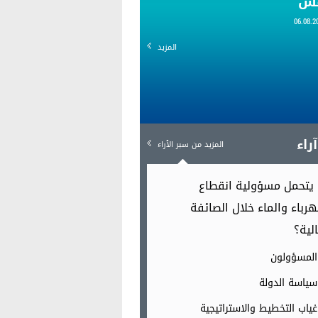
قس
المزيد
راء
المزيد من سبر الٱراء
يتحمل مسؤولية انقطاع
هرباء والماء خلال الصائفة
الية؟
المسؤولون
سياسة الدولة
غياب التخطيط والاستراتيجية