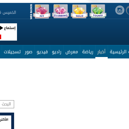
الخميس 6 أوت 2026 03:40:42
إستماع
R
الرئيسية
أخبار
رياضة
معرض
راديو
فيديو
صور
تسجيلات
الأكثر