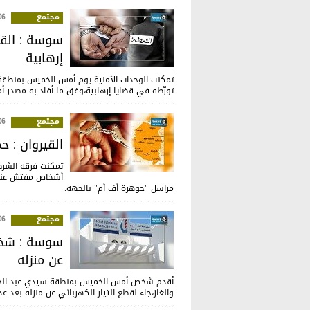
مجتمع
:04
سوسة : الق
إرهابية
تمكنت الوحدات الأمنية يوم أمس الخميس بمنطق
تورّطه في قضايا إرهابية،وفق ما أفاد به مصدر أ
مجتمع
:42
القيروان : حملة
أشخاص مفتش عنهم
مراسل "جوهرة أف أم" بالجهة.
مجتمع
:52
سوسة : شخص 
عن منزله
أقدم شخص أمس الخميس بمنطقة سيدي عبد الحميد
والغاز،جاء لقطع التيار الكهربائي عن منزله بعد ع