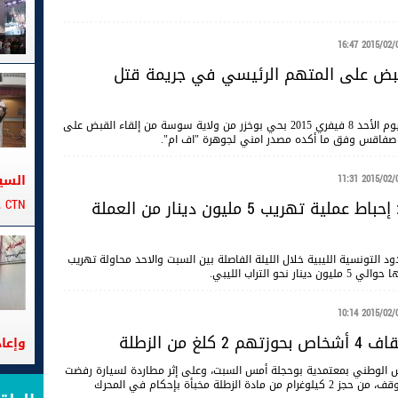
2015/02/08 16
بض على المتهم الرئيسي في جريمة قتل
تمكنت وحدات الشرطة العدلية بسوسة المدينة اليوم الأحد 8 فيفري 2015 بحي بوخزر من ولاية سوسة من إلقاء القبض على
صفاقس وفق ما أكده مصدر امني لجوهرة "اف ام".
السي
2015/02/08 11
CTN على متن الباخرة تانيت
راس الجدير : إحباط عملية تهريب 5 مليون دينار من العملة
د التونسية الليبية خلال الليلة الفاصلة بين السبت والاحد محاولة تهريب
 التراب الليبي.
2015/02/08 10
 كلغ من الزطلة
وإعا
 الوطني بمعتمدية بوحجلة أمس السبت، وعلى إثر مطاردة لسيارة رفضت
الامتثال لأوامر التوقف، من حجز 2 كيلوغرام من مادة الزطلة مخبأة بإحكام في المحرك