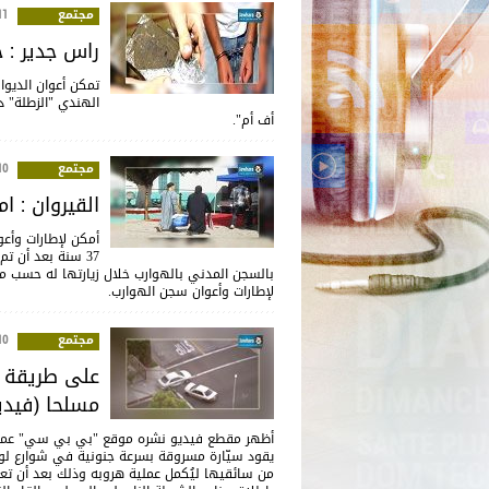
مجتمع
:59
راس جدير : حجز 200 كغ من الزطلة على متن
الهندي "الزطلة" د
أف أم".
مجتمع
:23
القيروان : ا
37 سنة بعد أن ت
بالسجن المدني بالهوارب خلال زيارتها له حسب ما
لإطارات وأعوان سجن الهوارب.
مجتمع
:46
على طريقة أ
مسلحا (فيدي
أظهر مقطع فيديو نشره موقع "بي بي سي" عملية
يقود سيّارة مسروقة بسرعة جنونية في شوارع لو
من سائقيها ليُكمل عملية هروبه وذلك بعد أن ت