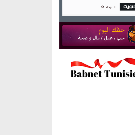
صويت
النتيجة