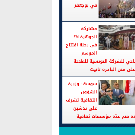
في بوجعفر
مشاركة
الجوهرة FM
في رحلة افتتاح
الموسم
احي للشركة التونسية للملاحة
سوسة : وزيرة
الشؤون
الثقافية تشرف
على تدشين
دة فتح عدّة مؤسسات ثقافية