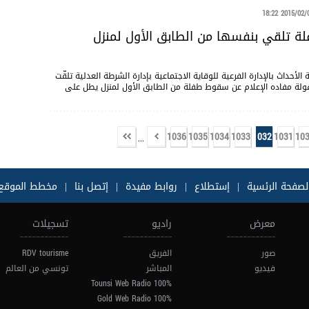
2015/02/06 18
فلة تلقي بنفسها من الطابق الأول لمنزل
لأحداث بالإدارة الفرعية للوقاية الاجتماعية بإدارة الشرطة العدلية تلقّت
وب حماية الطفولة مفاده الإعلام عن سقوط طفلة من الطابق الأول لمنزل يطل على
1036
1035
1034
1033
1032
1031
10
...
لصفحة الرئسية
|
إستطلاع
|
روابط مفيدة
|
إتصل بنا
|
مخطط الموقع
معرض
راديو
تسجيلات
صور
الفريق
RDV tourisme
فيديو
المباشر
تونسي من العالم
100% Tounsi Web Radio
100% Gold Web Radio