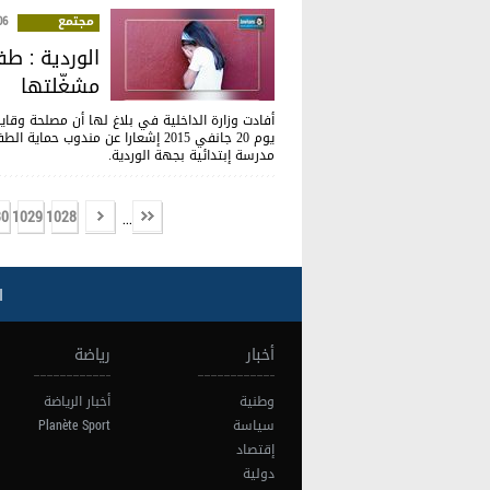
مجتمع
:22
الوردية : ط
مشغّلتها
أفادت وزارة الداخلية في بلاغ لها أن مصلحة وقاية ا
يوم 20 جانفي 2015 إشعارا عن مند
مدرسة إبتدائية بجهة الوردية.
30
1029
1028
...
ا
أخبار
رياضة
وطنية
أخبار الرياضة
سياسة
Planète Sport
إقتصاد
دولية