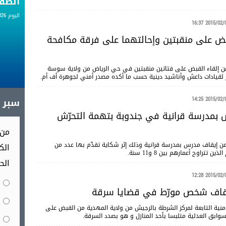
الط
اليوم 08.08.2026
2015/02/07 16
ض على منقبتين وإحالتهما على فرقة مكافحة
من إلقاء القبض على فتاتين منقبتين في حي الرياض من ولاية سوسة
 لقيادات داعش وأناشيد دينية حسب ما أكده مصدر أمني لجوهرة أف أم.
2015/02/07 14
سبر آ
 بمدرسة قرانية في جندوبة بتهمة التحرّش
من 
من إيقاف مدرس بمدرسة قرانية وذلك إثر شكاية تقدّم بها عدد من
الك
تراوح أعمارهم بين 8 و11 سنة.
الح
2015/02/07 12
يقاف شخص مورّط في قضايا سرقة
منية التابعة لمركز الشرطة بالرجيش من ولاية المهدية من القبض على
بق العدلية متلبسا بأحد المنازل و هو بصدد السرقة.