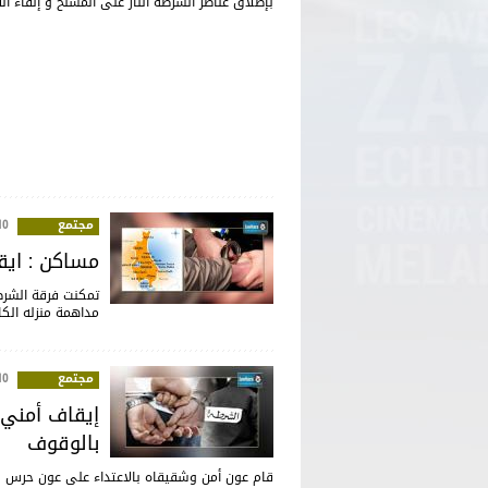
بإطلاق عناصر الشرطة النار على المسلح و إلقاء ال
مجتمع
:10
مساكن : ايقاف شا
مداهمة منزله الك
مجتمع
:43
إيقاف أمني 
بالوقوف
قام عون أمن وشقيقاه بالاعتداء على عون حرس و