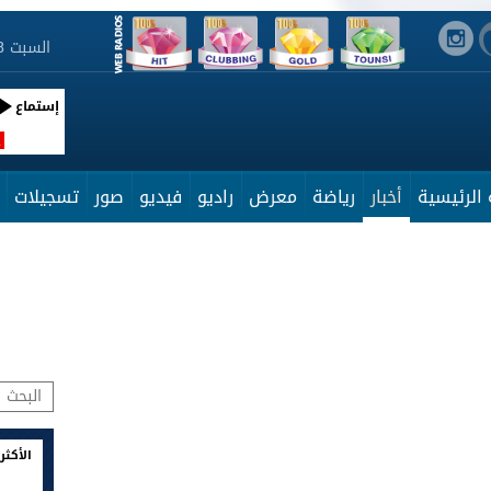
السبت 8 أوت 2026 10:01:59
إستماع
R
الرئيسية
أخبار
رياضة
معرض
راديو
فيديو
صور
تسجيلات
الأكثر