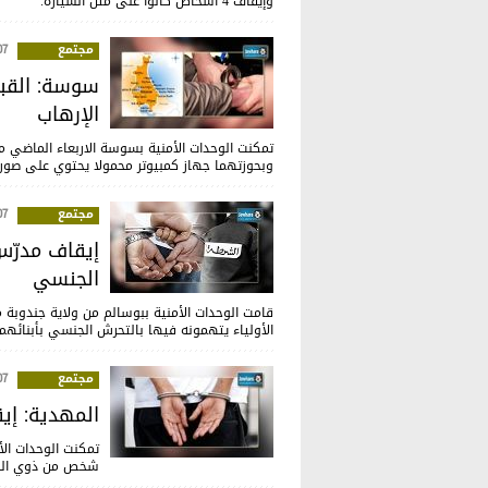
وإيقاف 4 أشخاص كانوا على متن السيارة.
مجتمع
:37
سوسة: القب
الإرهاب
تمكنت الوحدات الأمنية بسوسة الاربعاء الماضي 
وبحوزتهما جهاز كمبيوتر محمولا يحتوي على صور
مجتمع
:25
إيقاف مدرّس
الجنسي
قامت الوحدات الأمنية ببوسالم من ولاية جندوبة 
الأولياء يتهمونه فيها بالتحرش الجنسي بأبنائهم الذين ت
مجتمع
:28
المهدية: إ
تمكنت الوحدات الأ
شخص من ذوي السوا