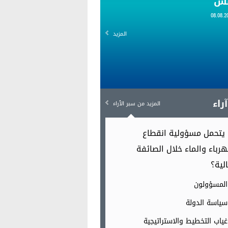
قس
المزيد
راء
المزيد من سبر الٱراء
يتحمل مسؤولية انقطاع
هرباء والماء خلال الصائفة
الية؟
المسؤولون
سياسة الدولة
غياب التخطيط والاستراتيجية