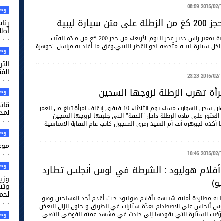
2015/02/11 08
وطن
 سيارة ليبية
رئا
أطل
تمكن أعوان الديوانة بمعبر راس جدير فجر اليوم الأربعاء من حجز 200 كغ من مادّة القنّب
اخل سيارة ليبية متّجهة نحو القطر الليبي،وفق ما أفاد به مراسل "جوهرة
وطن
التر
الفقير
2015/02/10 23
مرأة تهرب الزطلة لزوجها السجين
وطن
قائم
أمكن لإطارات وأعوان سجن الهوارب مساء يوم الثلاثاء 10 فيفري إيقاف امرأة تبلغ من العمر
لمدر
م العثور علی مادة الزطلة داخل "القفة" التي جلبتها لزوجها السجين
 أكده لجوهرة أف أم السيد رمزي المتجول كاتب عام النقابة الاساسية
وطن
موعد
2015/02/10 16
وطن
فلام هوليود : الشرطة في لوس أنجلس تطارد
وزير
و)
وتس
لحم
 مطاردة أمنية شبيهة بأفلام هوليود حيث أقدم أحد المسلحين وهو
س أنجلس على الاصطدام بعدّة سيّارات في الطريق و حاول إنزال البعض
عرّضت السيّارة التي يقودها إلى حادث في مشهد عمته الفوضى انتهى
وطن