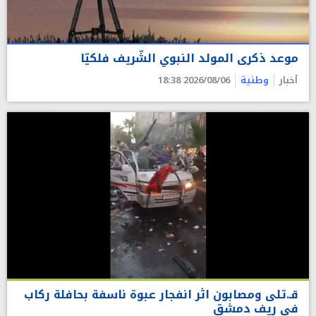
موعد ذكرى المولد النبوي الشّريف فلكيّا
أخبار
وطنية
2026/08/06 18:38
قـ.تلى ومصابون اثر انفجار عبوة ناسفة بحافلة ركاب
في ريف دمشق