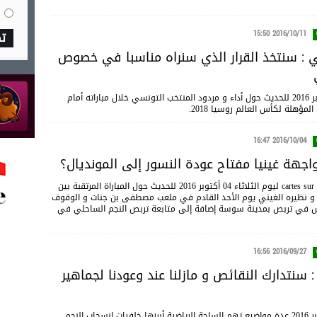
2016/10/11 15:50
ت
ي : سنتخذ القرار الذي سنراه مناسبا في خصوص
خصصت حصة cartes sur table ليوم الثلاثاء 11 أكتوبر 2016 للحديث حول أداء و مردود المنتخب التونسي خلال مباراته أمام
ؤهلة لكأس العالم روسيا 2018.
2016/10/04 16:47
جهة غينيا مفتاح عودة النسور إلى المونديال؟
خصصت حصة cartes sur table ليوم الثلاثاء 04 أكتوبر 2016 للحديث حول المباراة المرتقبة بين
و نظيره الغيني يوم الأحد القادم في ملعب مصطفى بن جنات و الوقوف
مس في تربص بمدينة سوسة إضافة إلى متابعة تربص النجم الساحلي في
2016/09/27 16:56
 : سنتدارك النقائص و مازلنا عند وعودنا لجماهير
تناولت حصة cartes sur table ليوم الثلاثاء 27 سبتمبر 2016 عدة مواضيع تهم الساحة الرياضية أبرزها خلفيات إنسحاب النجم