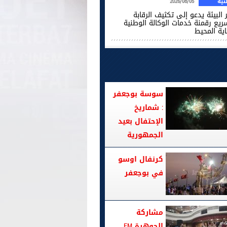
ية
2026/08/05
 البيئة يدعو إلى تكثيف الرقابة
ريع رقمنة خدمات الوكالة الوطنية
اية المحيط
سوسة بوجعفر
: شماريخ
الإحتفال بعيد
الجمهورية
كرنفال اوسو
في بوجعفر
مشاركة
الجوهرة FM