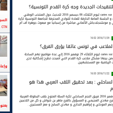
تنقيحات الجديدة وجه كرة القدم التونسية؟
خصصت حصة cartes sur table ليوم الثلاثاء 06 ديسمبر 2016 للحديث حول المنتخب الوطني
 و الجلسة العامة الخارقة للعادة للنوادي المحترفة للجامعة التونسية لكرة
السي
ني و مونشنجلادباش الألماني مباشرة من إسبانيا مع مبعوث جوهرة أف أم
CTN على متن الباخرة تانيت
2016/11/29 16:52
ملاعب في تونس عائقا يؤرق الفرق؟
تطرق برنامج cartes sur table ليوم الثلاثاء 29 نوفمبر 2016 إلى عدة مواضيع تهم الساحة
 ومن بينها مشكل ملاعب كرة القدم التي أصبحت تطرح إشكالية لدى
ت الرياضية مع المستشهرين.
وإعا
2016/11/22 16:53
 الساحلي : بعد تحقيق اللقب العربي هذا هو
م
إستضاف برنامج cartes sur table ليوم الثلاثاء 22 نوفمبر 2016 فريق النجم الساحلي لكرة السلة المتوج بلقب البطولة العربية
رع مهدي العجيمي و المسؤول بالفرع ماهر بن شواش و كل من اللاعبين
مر الموحلي و إبراهيم النداري و مهدي السايح و معز المستيري .
بعنوا