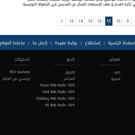
 لكرة القدم و ملف الإستغناء المبكر عن المدربين في البطولة التونسية.
15
14
13
12
11
10
9
لصفحة الرئسية
|
إستطلاع
|
روابط مفيدة
|
إتصل بنا
|
مخطط الموقع
معرض
راديو
تسجيلات
صور
الفريق
RDV tourisme
فيديو
المباشر
تونسي من العالم
100% Tounsi Web Radio
100% Gold Web Radio
100% Clubbing Web Radio
100% Hit Web Radio