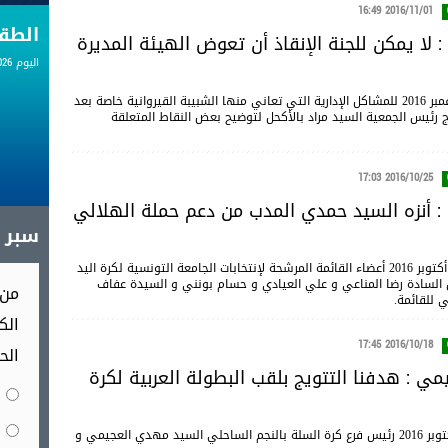
2016/11/01 16:49
الط
 : لا يمكن للجنة الإنقاذ أن تعوض الهيئة المديرة
اليوم 06.08.2026
تطرقت حصة "cartes sur table" ليوم الثلاثاء 01 نوفمبر 2016 للمشاكل الإدارية التي تعاني منها الشبيبة القيروانية خاصة بعد
مج رئيس الجمعية السيد مراد بالأكحل لتوضيح بعض النقاط المتعلقة
2016/10/25 17:03
 : أنزه السيد حمدي المدب من دعم حملة الهلالي
سبر آ
المرشحة لإنتخابات الجامعة التونسية لكرة اليد
 السادة رضا المناعي و علي العيادي و حسام بونني و السيدة عفاف
من 
ي للقائمة.
الك
2016/10/18 17:45
الح
ي : هدفنا التتويج بلقب البطولة العربية لكرة
إستضاف برنامج cartes sur table ليوم الثلاثاء 18 أكتوبر 2016 رئيس فرع كرة السلة بالنجم الساحلي السيد مهدي العجيمي و