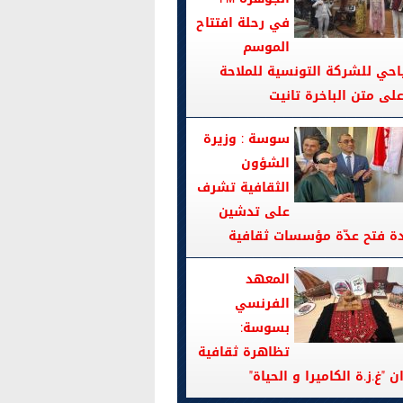
في رحلة افتتاح
الموسم
احي للشركة التونسية للملاحة
سوسة : وزيرة
الشؤون
الثقافية تشرف
على تدشين
دة فتح عدّة مؤسسات ثقافية
المعهد
الفرنسي
بسوسة:
تظاهرة ثقافية
ن "غ.ز.ة الكاميرا و الحياة"