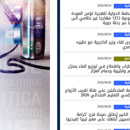
ية
2026/08/04
نظمة الدولية للهجرة تؤمن العودة
الطوعية لـ127 مهاجرا غير نظامي الى
ا عبر رحلة جوية
ية
2026/08/04
ى لقاء وزير الخارجية مع نظيره
صري
مع
2026/08/04
راب وانقطاع في توزيع الماء بمنزل
 وقليبية وحمام الغزاز
ية
2026/08/06
ة المتحصّلين على نقلة تقريب الأزواج
ّسي التعليم الابتدائي 2026
ية
2026/08/05
الكبير يُطلق صيحة فزع: 'كرامة
نسيين تُنتهك على معبر ليبيا' (فيديو)