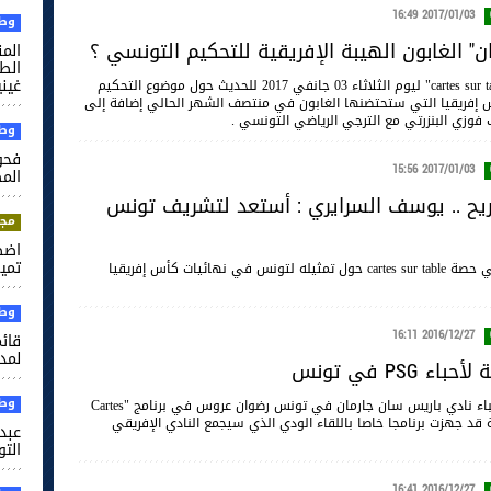
2017/01/03 16:49
وطن
" الغابون الهيبة الإفريقية للتحكيم التونسي ؟
الم
غيني
خصصت حصة "cartes sur table" ليوم الثلاثاء 03 جانفي 2017 للحديث حول موضوع التحكيم
إفريقيا التي ستحتضنها الغابون في منتصف الشهر الحالي إضافة إلى
ب فوزي البنزرتي مع الترجي الرياضي التونسي .
وطن
فحو
2017/01/03 15:56
الم
ح .. يوسف السرايري : أستعد لتشريف تونس
مجت
اضط
تميم
تحدث الحكم الدولي التونسي يوسف السرايري في حصة cartes sur table حول تمثيله لتونس في نهائيات كأس إفريقيا
وطن
2016/12/27 16:11
قائم
لمدر
ء PSG في تونس
وطن
أكد رئيس خلية أحباء نادي باريس سان جارمان في تونس رضوان عروس في برنامج "Cartes
أن الخلية قد جهزت برنامجا خاصا باللقاء الودي الذي سيجمع النادي الإفريقي
عبد 
التو
2016/12/27 16:41