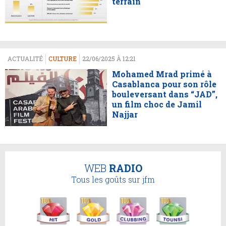
terrain
ACTUALITÉ
CULTURE
22/06/2025 À 12:21
Mohamed Mrad primé à
Casablanca pour son rôle
bouleversant dans “JAD”,
un film choc de Jamil
Najjar
WEB
RADIO
Tous les goûts sur jfm