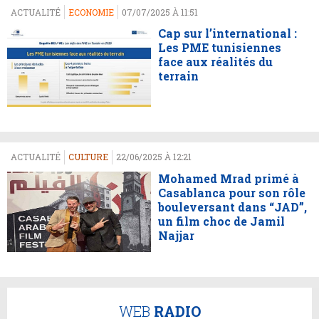
ACTUALITÉ
ECONOMIE
07/07/2025 À 11:51
Cap sur l’international :
Les PME tunisiennes
face aux réalités du
terrain
ACTUALITÉ
CULTURE
22/06/2025 À 12:21
Mohamed Mrad primé à
Casablanca pour son rôle
bouleversant dans “JAD”,
un film choc de Jamil
Najjar
WEB
RADIO