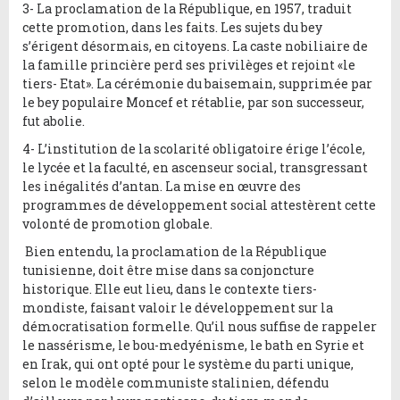
3- La proclamation de la République, en 1957, traduit
cette promotion, dans les faits. Les sujets du bey
s’érigent désormais, en citoyens. La caste nobiliaire de
la famille princière perd ses privilèges et rejoint «le
tiers- Etat». La cérémonie du baisemain, supprimée par
le bey populaire Moncef et rétablie, par son successeur,
fut abolie.
4- L’institution de la scolarité obligatoire érige l’école,
le lycée et la faculté, en ascenseur social, transgressant
les inégalités d’antan. La mise en œuvre des
programmes de développement social attestèrent cette
volonté de promotion globale.
Bien entendu, la proclamation de la République
tunisienne, doit être mise dans sa conjoncture
historique. Elle eut lieu, dans le contexte tiers-
mondiste, faisant valoir le développement sur la
démocratisation formelle. Qu’il nous suffise de rappeler
le nassérisme, le bou-medyénisme, le bath en Syrie et
en Irak, qui ont opté pour le système du parti unique,
selon le modèle communiste stalinien, défendu