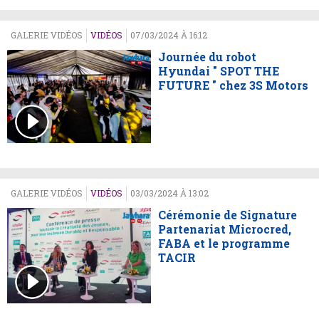
GALERIE VIDÉOS
VIDÉOS
07/03/2024 À 16:12
Journée du robot
Hyundai " SPOT THE
FUTURE " chez 3S Motors
GALERIE VIDÉOS
VIDÉOS
03/03/2024 À 13:02
Cérémonie de Signature
Partenariat Microcred,
FABA et le programme
TACIR