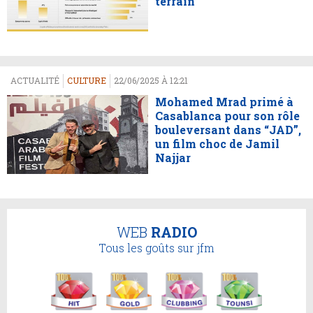
terrain
ACTUALITÉ
CULTURE
22/06/2025 À 12:21
Mohamed Mrad primé à
Casablanca pour son rôle
bouleversant dans “JAD”,
un film choc de Jamil
Najjar
WEB
RADIO
Tous les goûts sur jfm