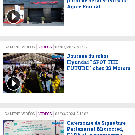
point de service Porsche
Agréé Ennakl
GALERIE VIDÉOS
VIDÉOS
07/03/2024 À 16:12
Journée du robot
Hyundai " SPOT THE
FUTURE " chez 3S Motors
GALERIE VIDÉOS
VIDÉOS
03/03/2024 À 13:02
Cérémonie de Signature
Partenariat Microcred,
FABA et le programme