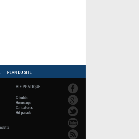
R
|
PLAN DU SITE
VIE PRATIQUE
Chkobba
Horoscope
Caricatures
Hit parade
endetta