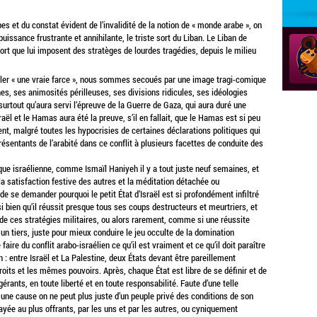
 et du constat évident de l’invalidité de la notion de « monde arabe », on
issance frustrante et annihilante, le triste sort du Liban. Le Liban de
sort que lui imposent des stratèges de lourdes tragédies, depuis le milieu
ppeler « une vraie farce », nous sommes secoués par une image tragi-comique
nes, ses animosités périlleuses, ses divisions ridicules, ses idéologies
surtout qu’aura servi l’épreuve de la Guerre de Gaza, qui aura duré une
aël et le Hamas aura été la preuve, s’il en fallait, que le Hamas est si peu
ent, malgré toutes les hypocrisies de certaines déclarations politiques qui
résentants de l’arabité dans ce conflit à plusieurs facettes de conduite des
que israélienne, comme Ismaïl Haniyeh il y a tout juste neuf semaines, et
la satisfaction festive des autres et la méditation détachée ou
 de se demander pourquoi le petit État d’Israël est si profondément infiltré
 bien qu’il réussit presque tous ses coups destructeurs et meurtriers, et
 de ces stratégies militaires, ou alors rarement, comme si une réussite
 un tiers, juste pour mieux conduire le jeu occulte de la domination
 faire du conflit arabo-israélien ce qu’il est vraiment et ce qu’il doit paraître
n : entre Israël et La Palestine, deux États devant être pareillement
oits et les mêmes pouvoirs. Après, chaque État est libre de se définir et de
érants, en toute liberté et en toute responsabilité. Faute d’une telle
 une cause on ne peut plus juste d’un peuple privé des conditions de son
yée au plus offrants, par les uns et par les autres, ou cyniquement