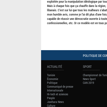
exploitée pour la manipulation idéologique par tou
Mais à chaque fois que ça chauffe dans la région, il
libanais. C’est sur lui que tous les malheurs s’abat
mon humble avis, comme je l’ai dit plus d’une fois
capable de réussir une démocratie ouverte à toutes
confessionnelles, etc. Or ce modèle est en tous po
POLITIQUE DE CO
ACTUALITÉ
SPORT
Tunisie
Championnat de Tuni
Économie
News Sport
Politique
CAN 2019
Communiqué de presse
Internationale
Hi-tech et sciences
People
Jawhara News
Culture