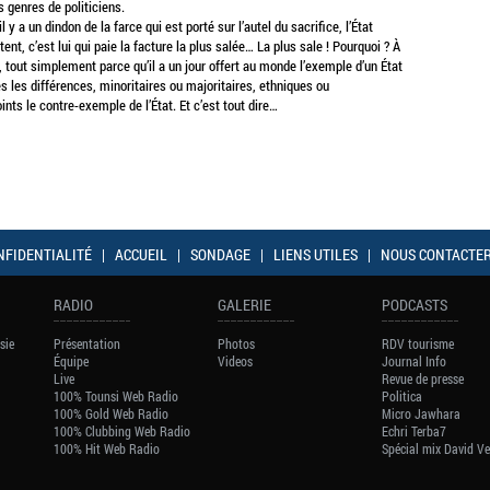
s genres de politiciens.
 y a un dindon de la farce qui est porté sur l’autel du sacrifice, l’État
tent, c’est lui qui paie la facture la plus salée… La plus sale ! Pourquoi ? À
, tout simplement parce qu’il a un jour offert au monde l’exemple d’un État
 les différences, minoritaires ou majoritaires, ethniques ou
ints le contre-exemple de l’État. Et c’est tout dire…
NFIDENTIALITÉ
|
ACCUEIL
|
SONDAGE
|
LIENS UTILES
|
NOUS CONTACTE
RADIO
GALERIE
PODCASTS
sie
Présentation
Photos
RDV tourisme
Équipe
Videos
Journal Info
Live
Revue de presse
100% Tounsi Web Radio
Politica
100% Gold Web Radio
Micro Jawhara
100% Clubbing Web Radio
Echri Terba7
100% Hit Web Radio
Spécial mix David V