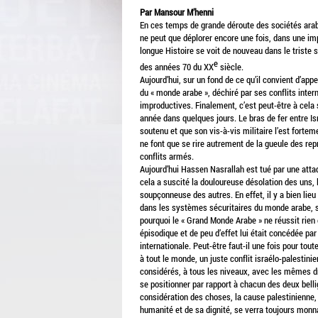
Par Mansour M’henni
En ces temps de grande déroute des sociétés arabes
ne peut que déplorer encore une fois, dans une impu
longue Histoire se voit de nouveau dans le triste 
e
des années 70 du XX
siècle.
Aujourd’hui, sur un fond de ce qu’il convient d’a
du « monde arabe », déchiré par ses conflits inter
improductives. Finalement, c’est peut-être à cela 
année dans quelques jours. Le bras de fer entre Isr
soutenu et que son vis-à-vis militaire l’est fortem
ne font que se rire autrement de la gueule des rep
conflits armés.
Aujourd’hui Hassen Nasrallah est tué par une atta
cela a suscité la douloureuse désolation des uns, 
soupçonneuse des autres. En effet, il y a bien lieu
dans les systèmes sécuritaires du monde arabe, si
pourquoi le « Grand Monde Arabe » ne réussit rien
épisodique et de peu d’effet lui était concédée par
internationale. Peut-être faut-il une fois pour toute
à tout le monde, un juste conflit israélo-palestinie
considérés, à tous les niveaux, avec les mêmes dr
se positionner par rapport à chacun des deux bellig
considération des choses, la cause palestinienne,
humanité et de sa dignité, se verra toujours monna