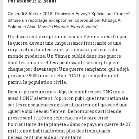
Par Mansour M’henni
Ce jeudi 8 février 2018, l’émission Envoyé Spécial sur France2
diffuse un reportage exceptionnel coproduit par Khadija Al
Salami et Alain Massé (
Hoopoe Fims
&
Vatim
).
Un document exceptionnel sur un Yémen meurtri par
la guerre, devant une impuissance frustrante ou une
implication honteuse des principaux policiers du
monde moderne. Un Yémen oublié dans une guerre
dont les tenants et les aboutissants se compliquent
chaque jour davantage ; Une guerre sanglante, qui a déjà
provoqué 9000 morts selon l'ONU, principalement
parmi la population civile.
Depuis plusieurs mois déjà, de nombreuses ONG mais
aussi l’ONU alertent l’opinion publique internationale
sur les conséquences extraordinairement graves d’une
«guerre oubliée» au Yémen. De nombreux articles de
presse sont titrés en référence à « la pire crise
humanitaire de la planète » dans ce pays en guerre de 27
millions d'habitants dont plus des trois quarts
nécessitent une aide alimentaire.