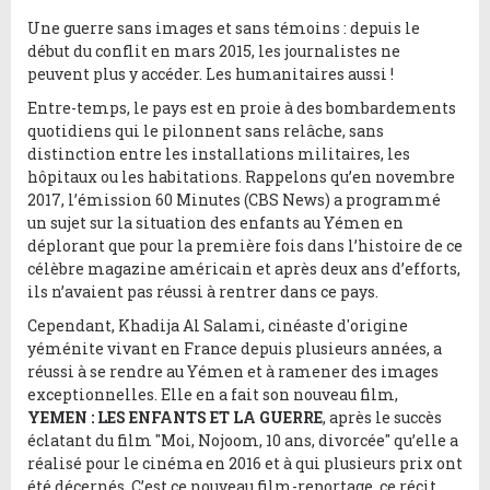
Une guerre sans images et sans témoins : depuis le
début du conflit en mars 2015, les journalistes ne
peuvent plus y accéder. Les humanitaires aussi !
Entre-temps, le pays est en proie à des bombardements
quotidiens qui le pilonnent sans relâche, sans
distinction entre les installations militaires, les
hôpitaux ou les habitations. Rappelons qu’en novembre
2017, l’émission 60 Minutes (CBS News) a programmé
un sujet sur la situation des enfants au Yémen en
déplorant que pour la première fois dans l’histoire de ce
célèbre magazine américain et après deux ans d’efforts,
ils n’avaient pas réussi à rentrer dans ce pays.
Cependant, Khadija Al Salami, cinéaste d'origine
yéménite vivant en France depuis plusieurs années, a
réussi à se rendre au Yémen et à ramener des images
exceptionnelles. Elle en a fait son nouveau film,
YEMEN : LES ENFANTS ET LA GUERRE
, après le succès
éclatant du film "Moi, Nojoom, 10 ans, divorcée" qu’elle a
réalisé pour le cinéma en 2016 et à qui plusieurs prix ont
été décernés. C’est ce nouveau film-reportage, ce récit