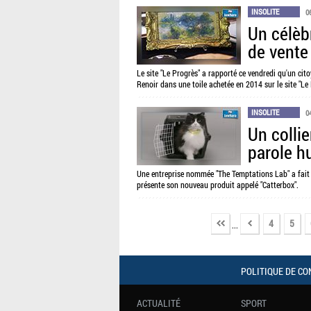
INSOLITE
0
Un célèb
de vente
Le site "Le Progrès" a rapporté ce vendredi qu'un ci
Renoir dans une toile achetée en 2014 sur le site "Le
INSOLITE
0
Un collie
parole h
Une entreprise nommée "The Temptations Lab" a fait 
présente son nouveau produit appelé "Catterbox".
4
5
...
POLITIQUE DE CO
ACTUALITÉ
SPORT