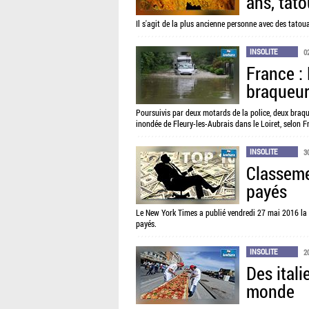
ans, tato
Il s'agit de la plus ancienne personne avec des tatou
INSOLITE
0
France : 
braqueurs
Poursuivis par deux motards de la police, deux braq
inondée de Fleury-les-Aubrais dans le Loiret, selon F
INSOLITE
3
Classeme
payés
Le New York Times a publié vendredi 27 mai 2016 la 
payés.
INSOLITE
2
Des itali
monde