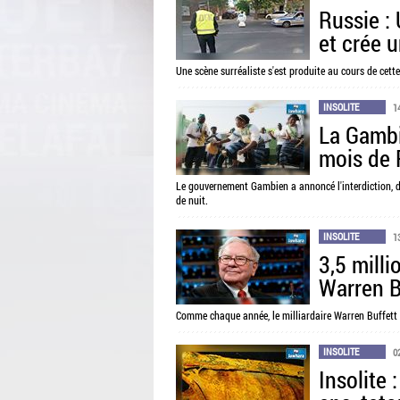
Russie :
et crée 
Une scène surréaliste s'est produite au cours de cette
INSOLITE
1
La Gambie
mois de
Le gouvernement Gambien a annoncé l'interdiction, d
de nuit.
INSOLITE
1
3,5 mill
Warren B
Comme chaque année, le milliardaire Warren Buffett 
INSOLITE
0
Insolite