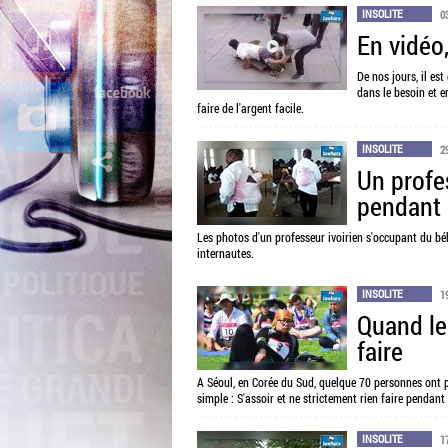
INSOLITE
0
En vidéo
De nos jours, il es
dans le besoin et e
faire de l'argent facile.
INSOLITE
2
Un profe
pendant 
Les photos d'un professeur ivoirien s'occupant du béb
internautes.
INSOLITE
1
Quand les
faire
A Séoul, en Corée du Sud, quelque 70 personnes ont p
simple : S'assoir et ne strictement rien faire pendan
INSOLITE
1