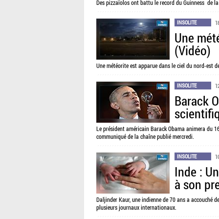
Des pizzaïolos ont battu le record du Guinness de l
INSOLITE
1
Une météo
(Vidéo)
Une météorite est apparue dans le ciel du nord-est d
INSOLITE
1
Barack O
scientifi
Le président américain Barack Obama animera du 16 a
communiqué de la chaîne publié mercredi.
INSOLITE
1
Inde : U
à son pr
Daljinder Kaur, une indienne de 70 ans a accouché de
plusieurs journaux internationaux.