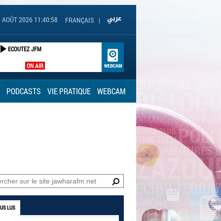
 AOÛT 2026 11:40:59
FRANÇAIS
|
ECOUTEZ JFM
ON AIR
PODCASTS
VIE PRATIQUE
WEBCAM
LUS LUS