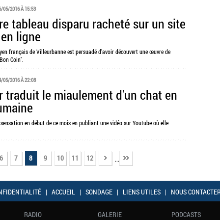
6/05/2016 À 15:53
re tableau disparu racheté sur un site
 en ligne
toyen français de Villeurbanne est persuadé d'avoir découvert une œuvre de
 Bon Coin".
4/05/2016 À 22:08
r traduit le miaulement d'un chat en
umaine
sensation en début de ce mois en publiant une vidéo sur Youtube où elle
6
7
8
9
10
11
12
...
NFIDENTIALITÉ
|
ACCUEIL
|
SONDAGE
|
LIENS UTILES
|
NOUS CONTACTE
RADIO
GALERIE
PODCASTS