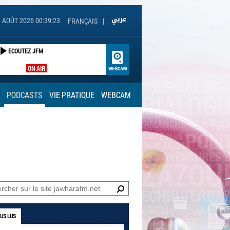
 AOÛT 2026 00:39:24
FRANÇAIS
|
ECOUTEZ JFM
ON AIR
PODCASTS
VIE PRATIQUE
WEBCAM
LUS LUS