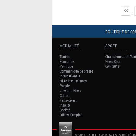
...
POLITIQUE DE CO
ACTUALITÉ
SPORT
Tunisie
Championnat de Tuni
Économie
News Sport
Politique
CAN 2019
Communiqué de presse
Internationale
Hi-tech et sciences
People
Jawhara News
Culture
Faits-divers
Insolite
Société
Offres d'emploi
© 2021 RADIO JAWHARA FM, SOCIÉTÉ J