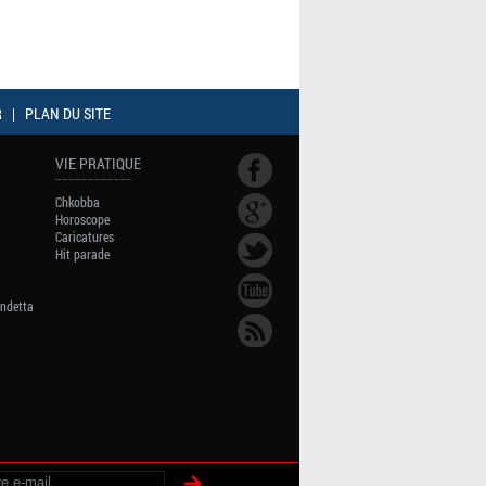
R
|
PLAN DU SITE
VIE PRATIQUE
Chkobba
Horoscope
Caricatures
Hit parade
endetta