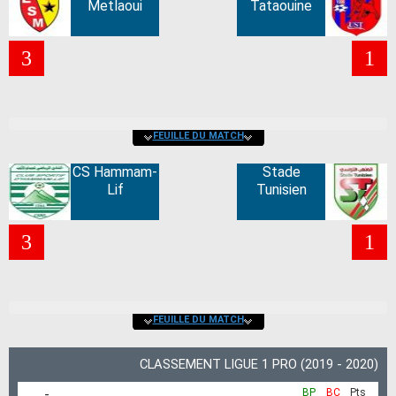
Metlaoui
Tataouine
3
1
FEUILLE DU MATCH
CS Hammam-
Stade
Lif
Tunisien
3
1
FEUILLE DU MATCH
CLASSEMENT LIGUE 1 PRO (2019 - 2020)
-
BP
BC
Pts