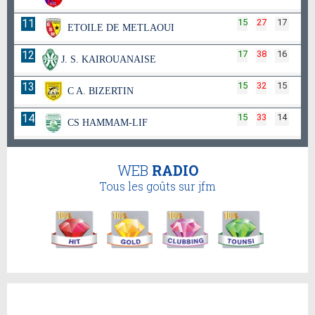
11
15
27
17
ETOILE DE METLAOUI
12
17
38
16
J. S. KAIROUANAISE
13
15
32
15
C A. BIZERTIN
14
15
33
14
CS HAMMAM-LIF
WEB
RADIO
Tous les goûts sur jfm