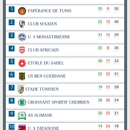
1
35
9
50
ESPÉRANCE DE TUNIS
2
23
13
40
CLUB SFAXIEN
3
31
13
39
U. S MONASTIRIENNE
4
23
8
36
CLUB AFRICAIN
5
30
17
34
ETOILE DU SAHEL
6
23
22
31
US BEN GUERDANE
7
19
21
28
STADE TUNISIEN
8
26
26
24
CROISSANT SPORTIF CHEBBIEN
9
20
23
21
AS SLIMANE
10
14
24
18
U. S TATAOUINE