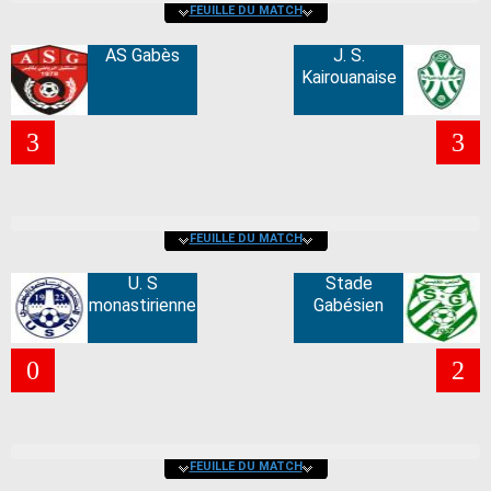
FEUILLE DU MATCH
AS Gabès
J. S.
Kairouanaise
3
3
FEUILLE DU MATCH
U. S
Stade
monastirienne
Gabésien
0
2
FEUILLE DU MATCH