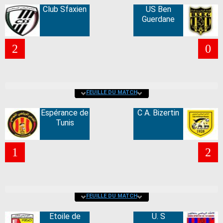
Club Sfaxien
US Ben
Guerdane
2
0
FEUILLE DU MATCH
Espérance de
C A. Bizertin
Tunis
1
2
FEUILLE DU MATCH
Etoile de
U. S