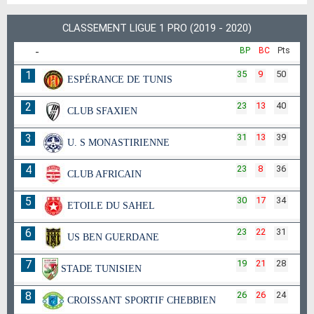
CLASSEMENT LIGUE 1 PRO (2019 - 2020)
-
BP
BC
Pts
1
35
9
50
ESPÉRANCE DE TUNIS
2
23
13
40
CLUB SFAXIEN
3
31
13
39
U. S MONASTIRIENNE
4
23
8
36
CLUB AFRICAIN
5
30
17
34
ETOILE DU SAHEL
6
23
22
31
US BEN GUERDANE
7
19
21
28
STADE TUNISIEN
8
26
26
24
CROISSANT SPORTIF CHEBBIEN