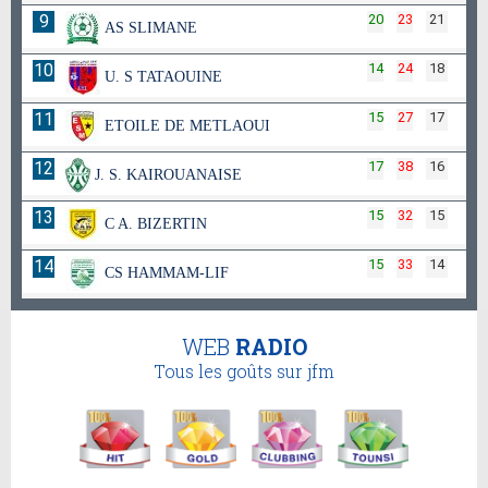
9
20
23
21
AS SLIMANE
10
14
24
18
U. S TATAOUINE
11
15
27
17
ETOILE DE METLAOUI
12
17
38
16
J. S. KAIROUANAISE
13
15
32
15
C A. BIZERTIN
14
15
33
14
CS HAMMAM-LIF
WEB
RADIO
Tous les goûts sur jfm