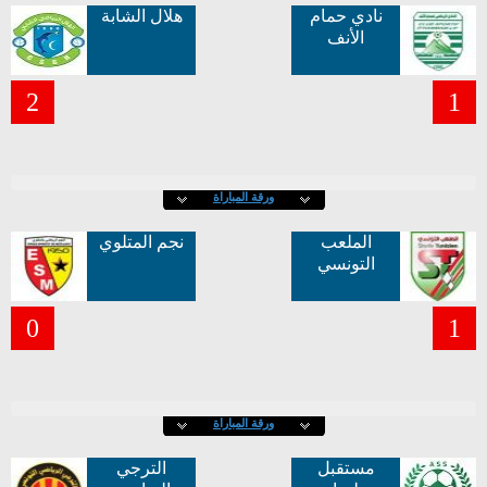
نادي حمام
هلال الشابة
الأنف
2
1
ورقة المباراة
الملعب
نجم المتلوي
التونسي
0
1
ورقة المباراة
مستقبل
الترجي