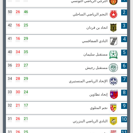
الترجي الرياضي التونسي
50
26
46
2
النجم الرياضي الساحلي
42
16
25
3
اتحاد بن قردان
41
16
29
4
النادي الصفاقسي
40
34
35
5
مستقبل سليمان
36
23
27
6
مستقبل رجيش
34
28
29
7
الإتحاد الرياضي المنستيري
33
30
24
8
إتحاد تطاوين
32
21
17
9
نجم المتلوي
31
26
21
10
النادي الرياضي البنزرتي
31
26
25
11