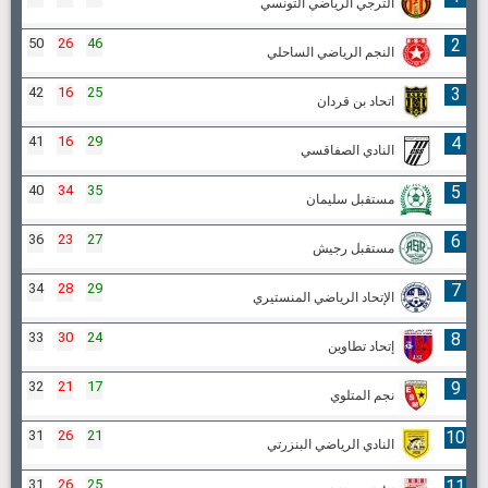
الترجي الرياضي التونسي
50
26
46
2
النجم الرياضي الساحلي
42
16
25
3
اتحاد بن قردان
41
16
29
4
النادي الصفاقسي
40
34
35
5
مستقبل سليمان
36
23
27
6
مستقبل رجيش
34
28
29
7
الإتحاد الرياضي المنستيري
33
30
24
8
إتحاد تطاوين
32
21
17
9
نجم المتلوي
31
26
21
10
النادي الرياضي البنزرتي
31
26
25
11