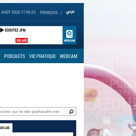
 AOÛT 2026 17:00:24
FRANÇAIS
|
ECOUTEZ JFM
ON AIR
PODCASTS
VIE PRATIQUE
WEBCAM
LUS LUS