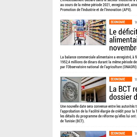
au cours de la même période 2021, enregistrant, ainsi
Promotion de l’Industrie et de l’Innovation (APII).
ECONOMIE
1
Le défic
alimenta
novembr
La balance commerciale alimentaire a enregistré, à fi
1952,4 millions de dinars durant la même période de 
par l’Observatoire national de l’agriculture (ONAGRI)
ECONOMIE
1
La BCT re
dossier d
Une nouvelle date sera convenue entre les autorités 
l’approbation de la Facilité élargie de crédit pour l
les détails du programme de réforme qu’elles lui ont 
de Tunisie (BCT).
ECONOMIE
1