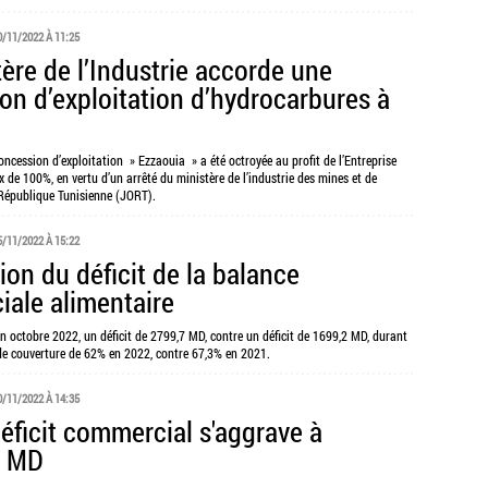
0/11/2022 À 11:25
tère de l’Industrie accorde une
on d’exploitation d’hydrocarbures à
ncession d’exploitation » Ezzaouia » a été octroyée au profit de l’Entreprise
x de 100%, en vertu d’un arrêté du ministère de l’industrie des mines et de
a République Tunisienne (JORT).
5/11/2022 À 15:22
ion du déficit de la balance
ale alimentaire
n octobre 2022, un déficit de 2799,7 MD, contre un déficit de 1699,2 MD, durant
 de couverture de 62% en 2022, contre 67,3% en 2021.
0/11/2022 À 14:35
déficit commercial s'aggrave à
5 MD