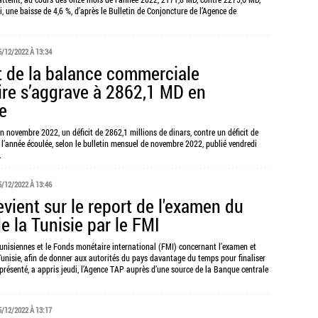
, une baisse de 4,6 %, d’après le Bulletin de Conjoncture de l’Agence de
6/12/2022 À 13:34
it de la balance commerciale
ire s’aggrave à 2862,1 MD en
e
n novembre 2022, un déficit de 2862,1 millions de dinars, contre un déficit de
l’année écoulée, selon le bulletin mensuel de novembre 2022, publié vendredi
.
5/12/2022 À 13:46
vient sur le report de l'examen du
e la Tunisie par le FMI
tunisiennes et le Fonds monétaire international (FMI) concernant l’examen et
a Tunisie, afin de donner aux autorités du pays davantage du temps pour finaliser
présenté, a appris jeudi, l’Agence TAP auprès d’une source de la Banque centrale
5/12/2022 À 13:17