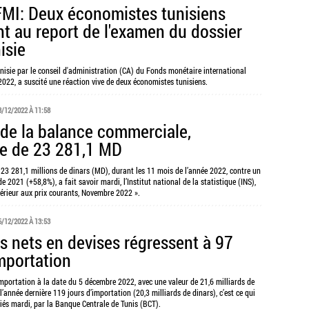
FMI: Deux économistes tunisiens
nt au report de l'examen du dossier
isie
isie par le conseil d'administration (CA) du Fonds monétaire international
2022, a suscité une réaction vive de deux économistes tunisiens.
3/12/2022 À 11:58
 de la balance commerciale,
ire de 23 281,1 MD
 23 281,1 millions de dinars (MD), durant les 11 mois de l’année 2022, contre un
2021 (+58,8%), a fait savoir mardi, l’Institut national de la statistique (INS),
érieur aux prix courants, Novembre 2022 ».
6/12/2022 À 13:53
rs nets en devises régressent à 97
importation
importation à la date du 5 décembre 2022, avec une valeur de 21,6 milliards de
l’année dernière 119 jours d’importation (20,3 milliards de dinars), c’est ce qui
liés mardi, par la Banque Centrale de Tunis (BCT).