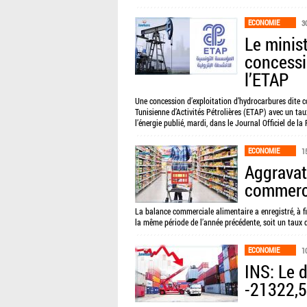
ECONOMIE
3
Le minis
concessi
l’ETAP
Une concession d’exploitation d’hydrocarbures dite co
Tunisienne d’Activités Pétrolières (ETAP) avec un tau
l’énergie publié, mardi, dans le Journal Officiel de l
ECONOMIE
1
Aggravat
commerci
La balance commerciale alimentaire a enregistré, à fi
la même période de l’année précédente, soit un taux
ECONOMIE
1
INS: Le 
-21322,