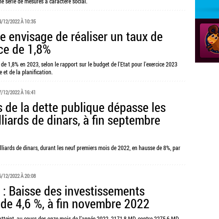
e série de mesures à caractère social.
4/12/2022 À 10:35
e envisage de réaliser un taux de
ce de 1,8%
 de 1,8% en 2023, selon le rapport sur le budget de l'Etat pour l'exercice 2023
e et de la planification.
7/12/2022 À 16:41
s de la dette publique dépasse les
liards de dinars, à fin septembre
lliards de dinars, durant les neuf premiers mois de 2022, en hausse de 8%, par
6/12/2022 À 20:08
e : Baisse des investissements
 de 4,6 %, à fin novembre 2022
 atteint, au cours des onze mois de l’année 2022, 2171,8 MD, contre 2275,6 MD,