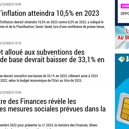
6/12/2022 À 15:59
COM
d'inflation atteindra 10,5% en 2023
OPPO 
 d'inflation devrait atteindre 10,5% en 2023 contre 8,3% en 2022, a indiqué le
mie et de la Planification, Samir Saied, lors d'une conférence de presse tenue,
6/12/2022 À 13:10
t alloué aux subventions des
 de base devrait baisser de 33,1% en
e devrait connaître une baisse de 33,1% en 2023, s’élevant ainsi à 2523
 2022, selon le budget économique de l’Etat au titre de 2023.
6/12/2022 À 13:04
tre des Finances révèle les
les mesures sociales prévues dans la
écembre 2022 pour présenter la LF 2023, la ministre des Finances, Sihem