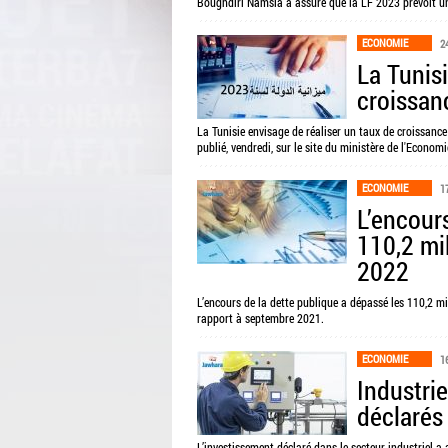
Boughdiri Namsia a assuré que la LF 2023 prévoit un
ECONOMIE
2
La Tunisi
croissan
La Tunisie envisage de réaliser un taux de croissance
publié, vendredi, sur le site du ministère de l'Economi
ECONOMIE
1
L’encour
110,2 mil
2022
L’encours de la dette publique a dépassé les 110,2 mi
rapport à septembre 2021.
ECONOMIE
1
Industri
déclarés
L’investissement déclaré dans le secteur industriel a