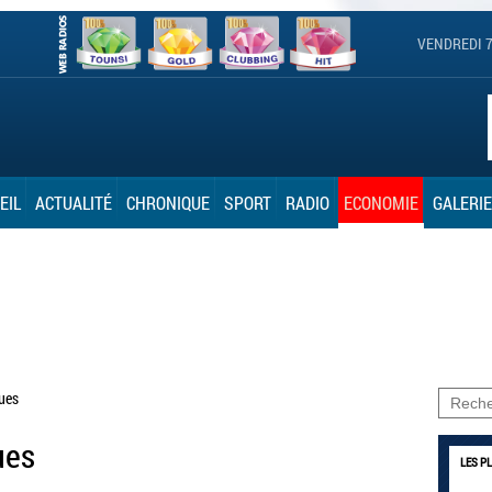
VENDREDI 7
EIL
ACTUALITÉ
CHRONIQUE
SPORT
RADIO
ECONOMIE
GALERIE
ues
ues
LES P