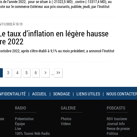
is de l’année 2022, pour se situer à (-21322,5 MD) , contre (-13317,4 MD), au
te sur le commerce Extérieur aux prix courants, publiée, jeudi, par l'Institut
5/11/2022 À 15:13
Le taux d’inflation en légère hausse
re 2022
ctobre 2022, après s’être établi à 9,1% au mois précédent, a annoncé l’Institut
3
4
5
6
...
NFIDENTIALITÉ
|
ACCUEIL
|
SONDAGE
|
LIENS UTILES
|
NOUS CONTACTE
RADIO
GALERIE
PODCASTS
sie
Présentation
Photos
RDV tourisme
Équipe
Videos
Journal Info
Live
Revue de presse
100% Tounsi Web Radio
Politica