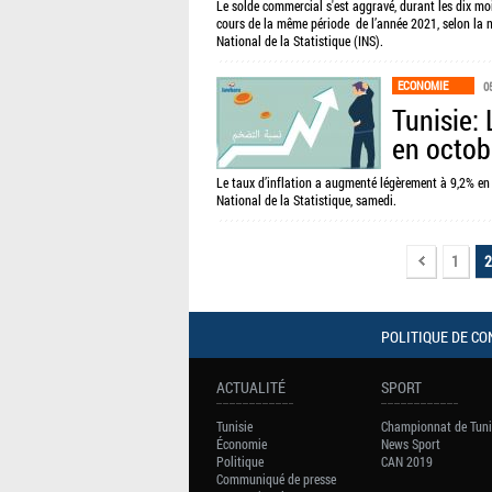
Le solde commercial s'est aggravé, durant les dix mo
cours de la même période de l’année 2021, selon la no
National de la Statistique (INS).
ECONOMIE
0
Tunisie: 
en octob
Le taux d’inflation a augmenté légèrement à 9,2% en o
National de la Statistique, samedi.
1
2
POLITIQUE DE CO
ACTUALITÉ
SPORT
Tunisie
Championnat de Tuni
Économie
News Sport
Politique
CAN 2019
Communiqué de presse