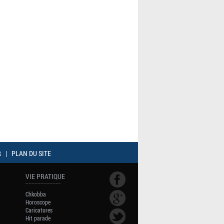
R
|
PLAN DU SITE
VIE PRATIQUE
Chkobba
Horoscope
Caricatures
Hit parade