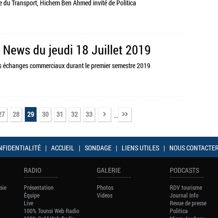
tre du Transport, Hichem Ben Ahmed invité de Politica
 News du jeudi 18 Juillet 2019
es échanges commerciaux durant le premier semestre 2019
27
28
29
30
31
32
33
...
NFIDENTIALITÉ
|
ACCUEIL
|
SONDAGE
|
LIENS UTILES
|
NOUS CONTACTE
RADIO
GALERIE
PODCASTS
sie
Présentation
Photos
RDV tourisme
Équipe
Videos
Journal Info
Live
Revue de presse
100% Tounsi Web Radio
Politica