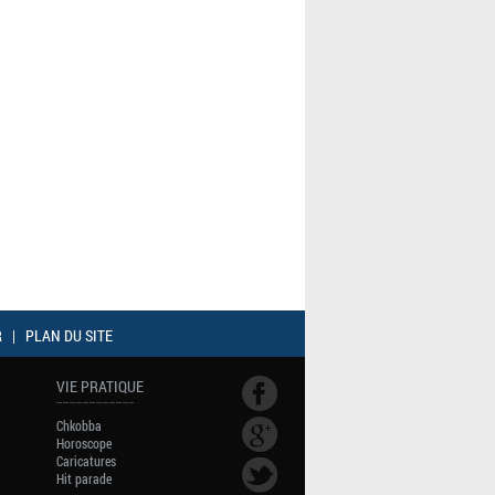
R
|
PLAN DU SITE
VIE PRATIQUE
Chkobba
Horoscope
Caricatures
Hit parade