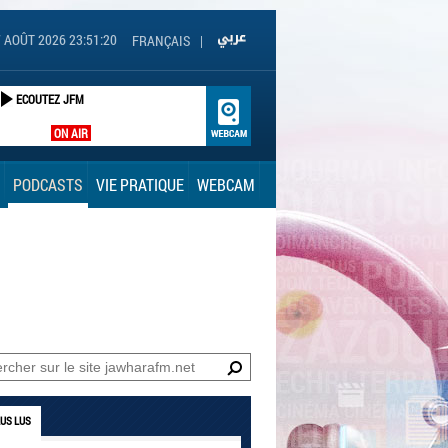
 AOÛT 2026 23:51:21
FRANÇAIS
|
ECOUTEZ JFM
ON AIR
PODCASTS
VIE PRATIQUE
WEBCAM
LUS LUS