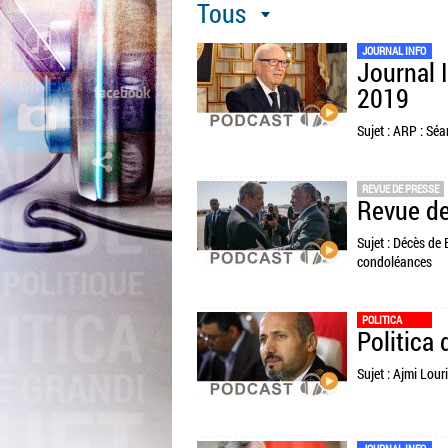
Tous
JOURNAL INFO
Journal 
2019
Sujet : ARP : Sé
REVUE DE PRESSE
Revue de
Sujet : Décès de 
condoléances
POLITICA
Politica 
Sujet : Ajmi Louri