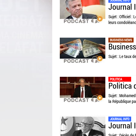
JOURNAL INFO
Journal 
Sujet : Officiel 
leurs condoléan
BUSINESS NEWS
Business
Sujet : Le taux d
POLITICA
Politica 
Sujet : Mohamed 
la République pa
JOURNAL INFO
Journal 
Sujet : Décès de 