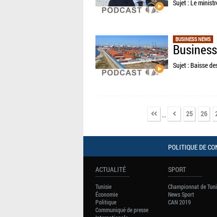
Sujet : Le minis
BUSINESS NEWS
Business
Sujet : Baisse d
25
26
...
POLITIQUE DE CO
ACTUALITÉ
SPORT
Tunisie
Championnat de Tuni
Économie
News Sport
Politique
CAN 2019
Communiqué de presse