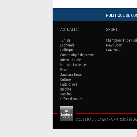
POLITIQUE DE CO
ACTUALITÉ
SPORT
Tunisie
Championnat de Tuni
Économie
News Sport
Politique
CAN 2019
Communiqué de presse
Internationale
Hi-tech et sciences
People
Jawhara News
Culture
Faits-divers
Insolite
Société
Offres d'emploi
© 2021 RADIO JAWHARA FM, SOCIÉTÉ J