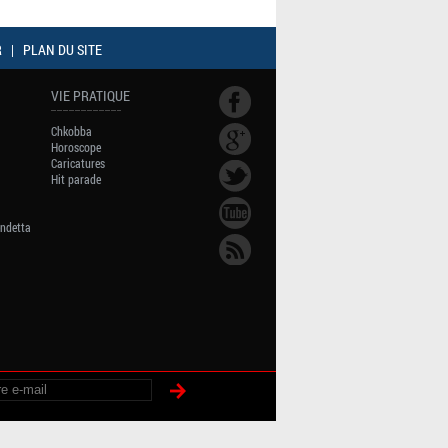
R
|
PLAN DU SITE
VIE PRATIQUE
Chkobba
Horoscope
Caricatures
Hit parade
endetta