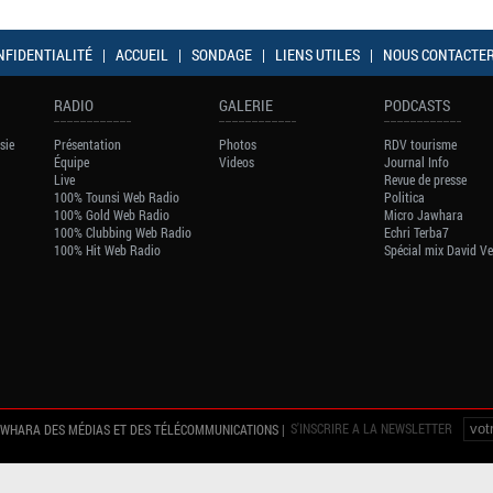
NFIDENTIALITÉ
|
ACCUEIL
|
SONDAGE
|
LIENS UTILES
|
NOUS CONTACTE
RADIO
GALERIE
PODCASTS
sie
Présentation
Photos
RDV tourisme
Équipe
Videos
Journal Info
Live
Revue de presse
100% Tounsi Web Radio
Politica
100% Gold Web Radio
Micro Jawhara
100% Clubbing Web Radio
Echri Terba7
100% Hit Web Radio
Spécial mix David V
S'INSCRIRE A LA NEWSLETTER
AWHARA DES MÉDIAS ET DES TÉLÉCOMMUNICATIONS |