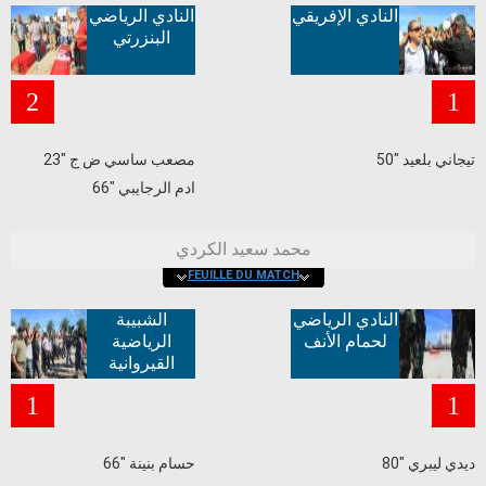
النادي الإفريقي
النادي الرياضي
البنزرتي
2
1
تيجاني بلعيد "50
مصعب ساسي ض ج "23
ادم الرجايبي "66
محمد سعيد الكردي
FEUILLE DU MATCH
النادي الرياضي
الشبيبة
لحمام الأنف
الرياضية
القيروانية
1
1
ديدي ليبري "80
حسام بنينة "66