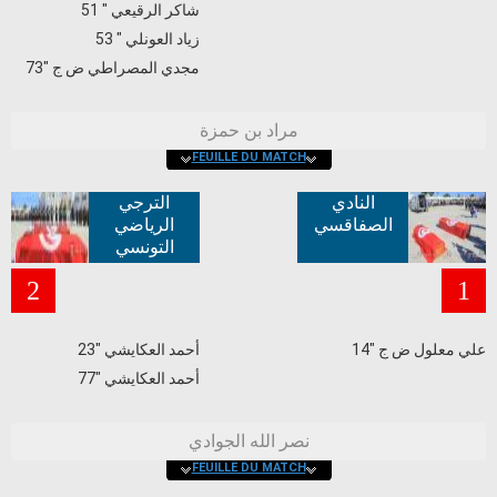
شاكر الرقيعي " 51
زياد العونلي " 53
مجدي المصراطي ض ج "73
مراد بن حمزة
FEUILLE DU MATCH
النادي
الترجي
الصفاقسي
الرياضي
التونسي
2
1
علي معلول ض ج "14
أحمد العكايشي "23
أحمد العكايشي "77
نصر الله الجوادي
FEUILLE DU MATCH