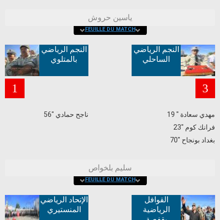
ياسين حروش
FEUILLE DU MATCH
النجم الرياضي
النجم الرياضي
الساحلي
بالمتلوي
1
3
مهدي سعادة " 19
ناجح حمادي "56
فرانك كوم "23
بغداد بونجاح "70
سليم بلخواص
FEUILLE DU MATCH
القوافل
الإتحاد الرياضي
الرياضية
المنستيري
بقفصة