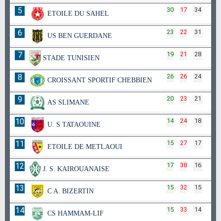
5
30
17
34
ETOILE DU SAHEL
6
23
22
31
US BEN GUERDANE
7
19
21
28
STADE TUNISIEN
8
26
26
24
CROISSANT SPORTIF CHEBBIEN
9
20
23
21
AS SLIMANE
10
14
24
18
U. S TATAOUINE
11
15
27
17
ETOILE DE METLAOUI
12
17
38
16
J. S. KAIROUANAISE
13
15
32
15
C A. BIZERTIN
14
15
33
14
CS HAMMAM-LIF