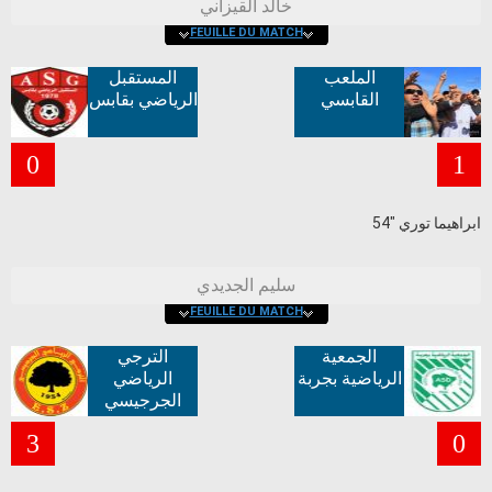
خالد القيزاني
FEUILLE DU MATCH
الملعب
المستقبل
القابسي
الرياضي بقابس
0
1
ابراهيما توري "54
سليم الجديدي
FEUILLE DU MATCH
الجمعية
الترجي
الرياضية بجربة
الرياضي
الجرجيسي
3
0