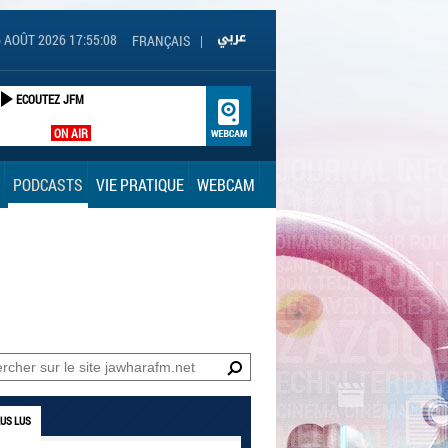
6 AOÛT 2026 17:55:09
FRANÇAIS
|
ECOUTEZ JFM
ON AIR
PODCASTS
VIE PRATIQUE
WEBCAM
LUS LUS