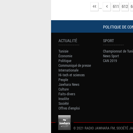
611
612
6
...
POLITIQUE DE CO
ACTUALITÉ
SPORT
Tunisie
Championnat de Tuni
Économie
News Sport
Politique
CAN 2019
Communiqué de presse
Internationale
Hi-tech et sciences
People
Jawhara News
Culture
Faits-divers
Insolite
Société
Offres d'emploi
© 2021 RADIO JAWHARA FM, SOCIÉTÉ J