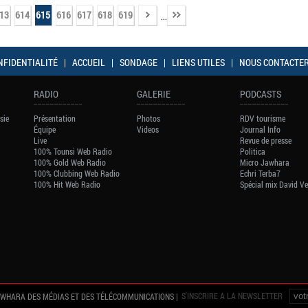
13
614
615
616
617
618
619
...
NFIDENTIALITÉ
|
ACCUEIL
|
SONDAGE
|
LIENS UTILES
|
NOUS CONTACTE
RADIO
GALERIE
PODCASTS
sie
Présentation
Photos
RDV tourisme
Équipe
Videos
Journal Info
Live
Revue de presse
100% Tounsi Web Radio
Politica
100% Gold Web Radio
Micro Jawhara
100% Clubbing Web Radio
Echri Terba7
100% Hit Web Radio
Spécial mix David V
S'INSCRIRE A LA NEWSLETTER
AWHARA DES MÉDIAS ET DES TÉLÉCOMMUNICATIONS |