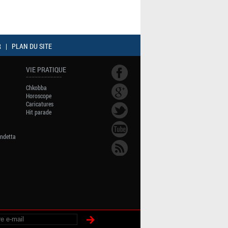
R
|
PLAN DU SITE
VIE PRATIQUE
Chkobba
Horoscope
Caricatures
Hit parade
endetta