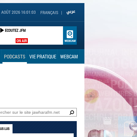
 AOÛT 2026 16:01:03
FRANÇAIS
|
ECOUTEZ JFM
ON AIR
PODCASTS
VIE PRATIQUE
WEBCAM
LUS LUS