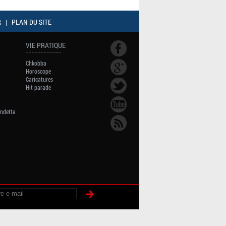
R
|
PLAN DU SITE
VIE PRATIQUE
Chkobba
Horoscope
Caricatures
Hit parade
endetta