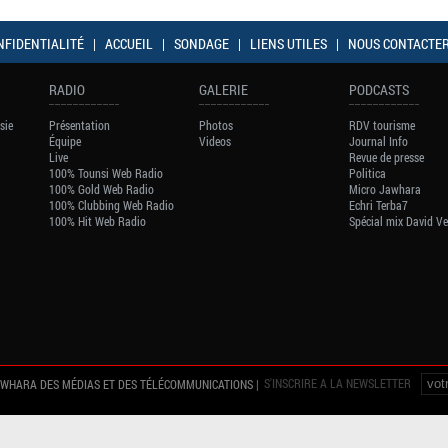
NFIDENTIALITÉ
|
ACCUEIL
|
SONDAGE
|
LIENS UTILES
|
NOUS CONTACTE
RADIO
GALERIE
PODCASTS
sie
Présentation
Photos
RDV tourisme
Équipe
Videos
Journal Info
Live
Revue de presse
100% Tounsi Web Radio
Politica
100% Gold Web Radio
Micro Jawhara
100% Clubbing Web Radio
Echri Terba7
100% Hit Web Radio
Spécial mix David V
S'INSCRIRE A LA NEWSLETTER
AWHARA DES MÉDIAS ET DES TÉLÉCOMMUNICATIONS |