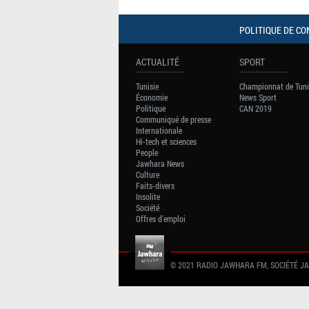
POLITIQUE DE CO
ACTUALITÉ
SPORT
Tunisie
Championnat de Tuni
Économie
News Sport
Politique
CAN 2019
Communiqué de presse
Internationale
Hi-tech et sciences
People
Jawhara News
Culture
Faits-divers
Insolite
Société
Offres d'emploi
© 2021 RADIO JAWHARA FM, SOCIÉTÉ J