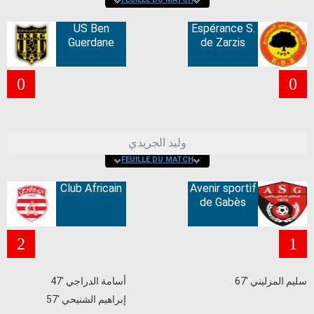
US Ben
Espérance S.
Guerdane
de Zarzis
0
0
وليد الجريدي
FEUILLE DU MATCH
Club Africain
Avenir sportif
de Gabès
2
1
67' سليم المزليني
47' أسامة الدراجي
57' إبراهيم الشنيحي