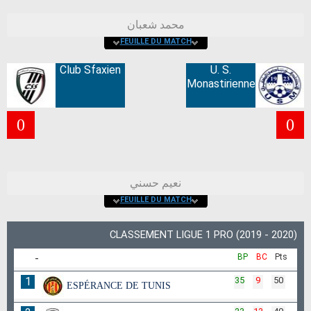
محمد شعبان
FEUILLE DU MATCH
Club Sfaxien
U. S.
Monastirienne
0
0
نعيم حسني
FEUILLE DU MATCH
CLASSEMENT LIGUE 1 PRO (2019 - 2020)
-
BP
BC
Pts
1
35
9
50
ESPÉRANCE DE TUNIS