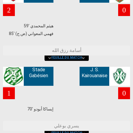
2
0
59' هيثم المحمدي
85' فهمي المعواني (ض.ج)
أسامة رزق الله
FEUILLE DU MATCH
Stade
J. S.
Gabésien
Kairouanaise
1
0
70' إيساكا أبودو
يسري بوعلي
FEUILLE DU MATCH