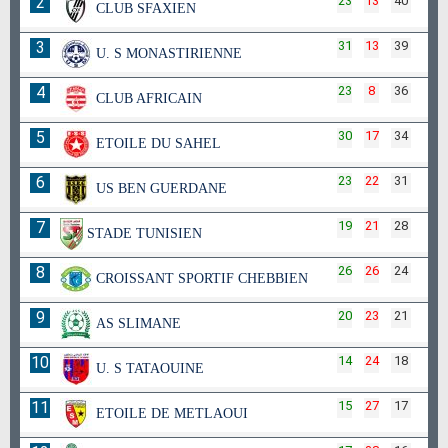
2
23
13
40
CLUB SFAXIEN
3
31
13
39
U. S MONASTIRIENNE
4
23
8
36
CLUB AFRICAIN
5
30
17
34
ETOILE DU SAHEL
6
23
22
31
US BEN GUERDANE
7
19
21
28
STADE TUNISIEN
8
26
26
24
CROISSANT SPORTIF CHEBBIEN
9
20
23
21
AS SLIMANE
10
14
24
18
U. S TATAOUINE
11
15
27
17
ETOILE DE METLAOUI