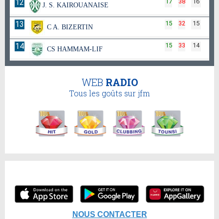
12
17
38
16
J. S. KAIROUANAISE
13
15
32
15
C A. BIZERTIN
14
15
33
14
CS HAMMAM-LIF
WEB
RADIO
Tous les goûts sur jfm
NOUS CONTACTER