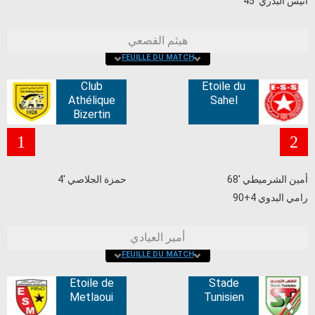
45' أنيس البدري
هيثم القصعي
FEUILLE DU MATCH
Club
Etoile du
Athélique
Sahel
Bizertin
1
2
68' أمين الشرميطي
4' حمزة الجلاصي
90+4 رامي البدوي
أمير العيادي
FEUILLE DU MATCH
Etoile de
Stade
Metlaoui
Tunisien