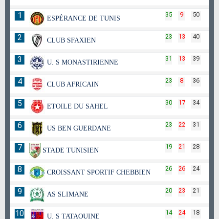
1
35
9
50
ESPÉRANCE DE TUNIS
2
23
13
40
CLUB SFAXIEN
3
31
13
39
U. S MONASTIRIENNE
4
23
8
36
CLUB AFRICAIN
5
30
17
34
ETOILE DU SAHEL
6
23
22
31
US BEN GUERDANE
7
19
21
28
STADE TUNISIEN
8
26
26
24
CROISSANT SPORTIF CHEBBIEN
9
20
23
21
AS SLIMANE
10
14
24
18
U. S TATAOUINE