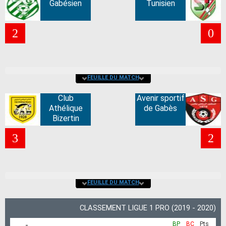
Gabésien
Tunisien
2
0
FEUILLE DU MATCH
Club
Avenir sportif
Athélique
de Gabès
Bizertin
3
2
FEUILLE DU MATCH
CLASSEMENT LIGUE 1 PRO (2019 - 2020)
-
BP
BC
Pts