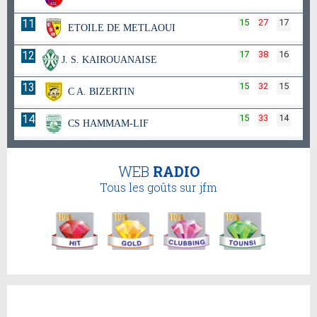
11
15
27
17
ETOILE DE METLAOUI
12
17
38
16
J. S. KAIROUANAISE
13
15
32
15
C A. BIZERTIN
14
15
33
14
CS HAMMAM-LIF
WEB
RADIO
Tous les goûts sur jfm