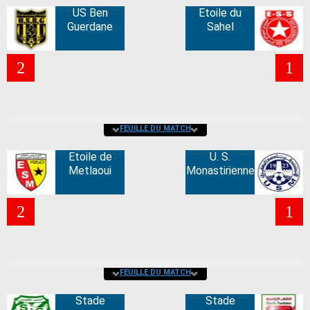
US Ben
Etoile du
Guerdane
Sahel
2
1
FEUILLE DU MATCH
Etoile de
U. S.
Metlaoui
Monastirienne
2
1
FEUILLE DU MATCH
Stade
Stade