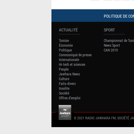
POLITIQUE DE CO
ACTUALITÉ
SPORT
Tunisie
Championnat de Tuni
Économie
News Sport
Politique
CAN 2019
Communiqué de presse
Internationale
Hi-tech et sciences
People
Jawhara News
Culture
Faits-divers
Insolite
Société
Offres d'emploi
© 2021 RADIO JAWHARA FM, SOCIÉTÉ J