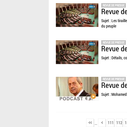
REVUE DE PRESSE
Revue de
Sujet : Les tirai
du peuple
REVUE DE PRESSE
Revue de
Sujet : Détails, 
REVUE DE PRESSE
Revue de
Sujet : Mohamed 
111
112
1
...