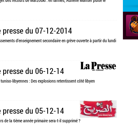
rejet des recours de Marzouki : en larmes, Adnène Manser puise le
 presse du 07-12-2014
lissements d’enseignement secondaire en grève ouverte à partir du lundi
 presse du 06-12-14
s tuniso-libyennes : Des explosions retentissent côté libyen
 presse du 05-12-14
rs de la 6ème année primaire sera-t-il supprimé ?