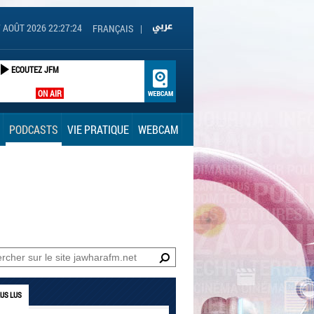
 AOÛT 2026 22:27:25
FRANÇAIS
|
ECOUTEZ JFM
ON AIR
PODCASTS
VIE PRATIQUE
WEBCAM
LUS LUS