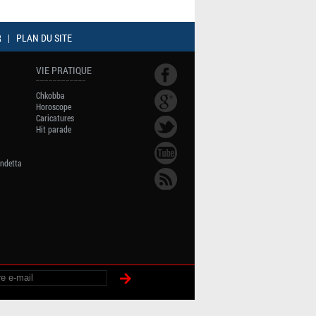
R
|
PLAN DU SITE
VIE PRATIQUE
Chkobba
Horoscope
Caricatures
Hit parade
endetta