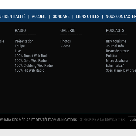
NFIDENTIALITÉ
|
ACCUEIL
|
SONDAGE
|
LIENS UTILES
|
NOUS CONTACTE
RADIO
GALERIE
PODCASTS
sie
Présentation
Photos
RDV tourisme
Équipe
Videos
Journal Info
Live
Revue de presse
100% Tounsi Web Radio
Politica
100% Gold Web Radio
Micro Jawhara
100% Clubbing Web Radio
Echri Terba7
100% Hit Web Radio
Spécial mix David V
S'INSCRIRE A LA NEWSLETTER
AWHARA DES MÉDIAS ET DES TÉLÉCOMMUNICATIONS |