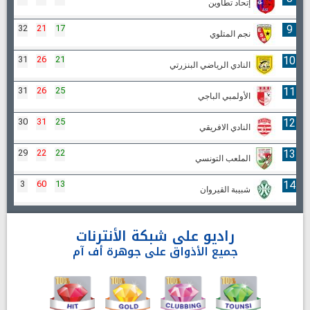
إتحاد تطاوين
32
21
17
9
نجم المتلوي
31
26
21
10
النادي الرياضي البنزرتي
31
26
25
11
الأولمبي الباجي
30
31
25
12
النادي الافريقي
29
22
22
13
الملعب التونسي
3
60
13
14
شبيبة القيروان
راديو على شبكة الأنترنات
جميع الأذواق على جوهرة أف آم