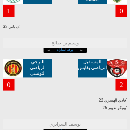
1
0
دياباتي 33'
وسيم بن صالح
ورقة المباراة
المستقبل
الترجي
الرياضي بقابس
الرياضي
التونسي
0
2
فادي الهميزي 22'
بوبكر نديور 26'
يوسف السرايري