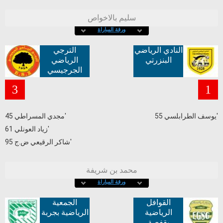
سليم بالاخواص
ورقة المباراة
النادي الرياضي
الترجي
البنزرتي
الرياضي
الجرجيسي
3
1
يوسف الطرابلسي 55'
مجدي المسراطي 45'
زياد العونلي 61'
شاكر الرقيعي ض.ج 95'
محمد بن شريفة
ورقة المباراة
القوافل
الجمعية
الرياضية
الرياضية بجربة
بقفصة