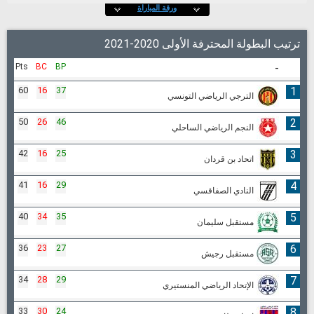
ورقة المباراة
ترتيب البطولة المحترفة الأولى 2020-2021
Pts
BC
BP
-
60
16
37
1
الترجي الرياضي التونسي
50
26
46
2
النجم الرياضي الساحلي
42
16
25
3
اتحاد بن قردان
41
16
29
4
النادي الصفاقسي
40
34
35
5
مستقبل سليمان
36
23
27
6
مستقبل رجيش
34
28
29
7
الإتحاد الرياضي المنستيري
33
30
24
8